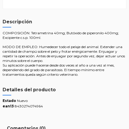
Descripción
COMPOSICIÓN: Tetrametrina 40mg; Butóxido de piperonilo 400mg;
Excipiente c.s.p. 100ml.
MODO DE EMPLEO: Humedecer todo el pelaje del animal. Extender una
cantidad de champú sobre el pelo y frotar enérgicamente. Enjuagar y
repetir la operación. Antes de enjuagar por segunda vez, dejar actuar unos
minutos sobre el cuerpo.
Su aplicación puede hacerse desde dos veces al año a una vez al mes,
dependiendo del grado de parasitosis. El tiempo mínimo entre
tratamientos queda según criterio veterinario.
Detalles del producto
Estado
Nuevo
ean13
8430274074964
Comentarios (0)