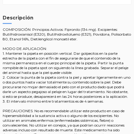
Descripción
COMPOSICIÓN: Principios Activos: Fipronilo (134 mg). Excipientes:
Butilhidroxianisol (E320), Butilhidroxitolueno (E321), Povidona, Polisorbato
80, Etanol 96%, Dietilenglicol monoetil eter.
MODO DE APLICACIÓN:
1. Mantener la pipeta en posición vertical. Dar golpecitos en la parte
estrecha de la pipeta con el fin de asegurarse de que el contenido de la
misma permanezca en el cuerpo principal de la pipeta. Partir la punta
rompible de la pipeta spot on siguiendo la línea grabada. Separar el pelaje
del animal hasta que la piel quede visible.
2. Colocar la punta de la pipeta contra la piel y apretar ligeramente en uno
o dos puntos hasta vaciar totalmente su contenido sobre la piel. Debe
procurarse no mojar demasiado el pelo con el producto dado que podrá
darle un aspecto pegajoso al pelaje en lugar del tratamiento. No obstante,
si esto se produce, desaparecerá en las 24 horas posteriores a la aplicación.
3. El intervalo mínimo entre tratamientos es de 4 semanas.
PRECAUCIONES: No es recomendable utilizar este producto en caso de
hipersensibilidad a la sustancia activa o alguno de los excipientes. No
utilizar en animales enfermos (enfermedades sistémicas, fiebre) o
convalecientes. No utilizar en conejos, ya que podrían ocurrir reacciones
adversas incluso con resultado de muerte. Este medicamento ha sido