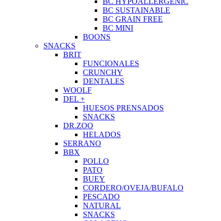
BC HYPOALLERGENIC
BC SUSTAINABLE
BC GRAIN FREE
BC MINI
BOONS
SNACKS
BRIT
FUNCIONALES
CRUNCHY
DENTALES
WOOLF
DEL +
HUESOS PRENSADOS
SNACKS
DR.ZOO
HELADOS
SERRANO
BBX
POLLO
PATO
BUEY
CORDERO/OVEJA/BUFALO
PESCADO
NATURAL
SNACKS