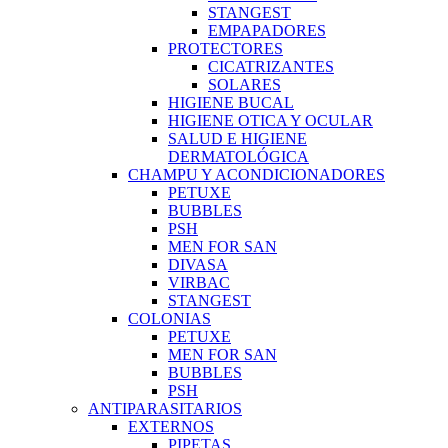
STANGEST
EMPAPADORES
PROTECTORES
CICATRIZANTES
SOLARES
HIGIENE BUCAL
HIGIENE OTICA Y OCULAR
SALUD E HIGIENE
DERMATOLÓGICA
CHAMPU Y ACONDICIONADORES
PETUXE
BUBBLES
PSH
MEN FOR SAN
DIVASA
VIRBAC
STANGEST
COLONIAS
PETUXE
MEN FOR SAN
BUBBLES
PSH
ANTIPARASITARIOS
EXTERNOS
PIPETAS