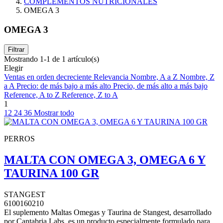
COMPLEMENTOS NUTRICIONALES
OMEGA 3
OMEGA 3
Filtrar
Mostrando 1-1 de 1 artículo(s)
Elegir
Ventas en orden decreciente
Relevancia
Nombre, A a Z
Nombre, Z
a A
Precio: de más bajo a más alto
Precio, de más alto a más bajo
Reference, A to Z
Reference, Z to A
1
12
24
36
Mostrar todo
PERROS
MALTA CON OMEGA 3, OMEGA 6 Y
TAURINA 100 GR
STANGEST
6100160210
El suplemento Maltas Omegas y Taurina de Stangest, desarrollado
por Cantabria Labs, es un producto especialmente formulado para