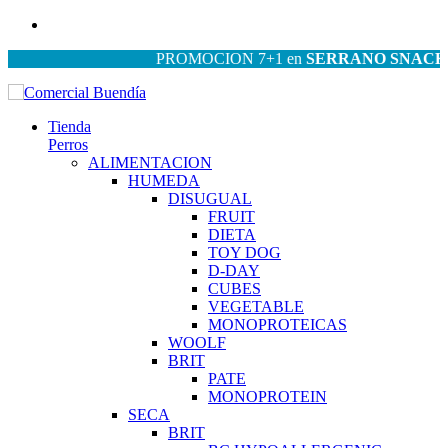
PROMOCION 7+1 en
SERRANO SNACKS
| P
Tienda
Perros
ALIMENTACION
HUMEDA
DISUGUAL
FRUIT
DIETA
TOY DOG
D-DAY
CUBES
VEGETABLE
MONOPROTEICAS
WOOLF
BRIT
PATE
MONOPROTEIN
SECA
BRIT