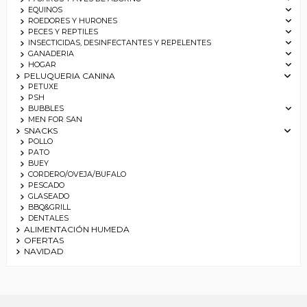
EQUINOS
ROEDORES Y HURONES
PECES Y REPTILES
INSECTICIDAS, DESINFECTANTES Y REPELENTES
GANADERIA
HOGAR
PELUQUERIA CANINA
PETUXE
PSH
BUBBLES
MEN FOR SAN
SNACKS
POLLO
PATO
BUEY
CORDERO/OVEJA/BUFALO
PESCADO
GLASEADO
BBQ&GRILL
DENTALES
ALIMENTACIÓN HUMEDA
OFERTAS
NAVIDAD