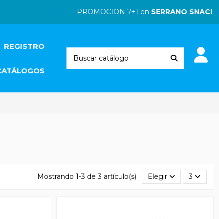
PROMOCION 7+1 en
SERRANO SNACKS
|
REGISTRO
CATÁLOGOS
Mostrando 1-3 de 3 artículo(s)
Elegir
3