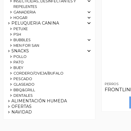
INSECTICIDAS, DESINFECTANTES Y
REPELENTES
GANADERIA
HOGAR
PELUQUERIA CANINA
PETUXE
PSH
BUBBLES
MEN FOR SAN
SNACKS
POLLO
PATO
BUEY
CORDERO/OVEJA/BUFALO
PESCADO
PERROS
GLASEADO
FRONTLINE
BBQ&GRILL
DENTALES
ALIMENTACIÓN HUMEDA
OFERTAS
NAVIDAD