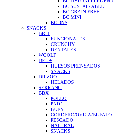
BC HYPOALLERGENIC
BC SUSTAINABLE
BC GRAIN FREE
BC MINI
BOONS
SNACKS
BRIT
FUNCIONALES
CRUNCHY
DENTALES
WOOLF
DEL +
HUESOS PRENSADOS
SNACKS
DR.ZOO
HELADOS
SERRANO
BBX
POLLO
PATO
BUEY
CORDERO/OVEJA/BUFALO
PESCADO
NATURAL
SNACKS