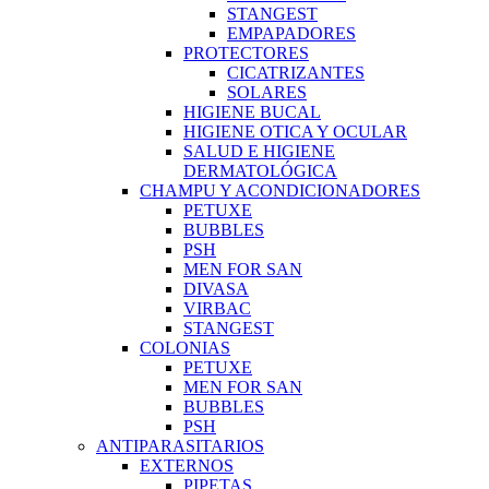
STANGEST
EMPAPADORES
PROTECTORES
CICATRIZANTES
SOLARES
HIGIENE BUCAL
HIGIENE OTICA Y OCULAR
SALUD E HIGIENE
DERMATOLÓGICA
CHAMPU Y ACONDICIONADORES
PETUXE
BUBBLES
PSH
MEN FOR SAN
DIVASA
VIRBAC
STANGEST
COLONIAS
PETUXE
MEN FOR SAN
BUBBLES
PSH
ANTIPARASITARIOS
EXTERNOS
PIPETAS