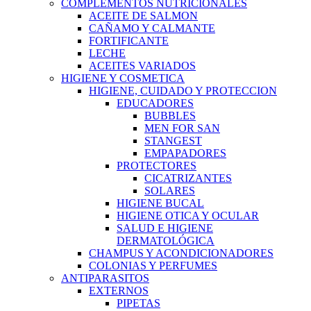
COMPLEMENTOS NUTRICIONALES
ACEITE DE SALMON
CAÑAMO Y CALMANTE
FORTIFICANTE
LECHE
ACEITES VARIADOS
HIGIENE Y COSMETICA
HIGIENE, CUIDADO Y PROTECCION
EDUCADORES
BUBBLES
MEN FOR SAN
STANGEST
EMPAPADORES
PROTECTORES
CICATRIZANTES
SOLARES
HIGIENE BUCAL
HIGIENE OTICA Y OCULAR
SALUD E HIGIENE
DERMATOLÓGICA
CHAMPUS Y ACONDICIONADORES
COLONIAS Y PERFUMES
ANTIPARASITOS
EXTERNOS
PIPETAS