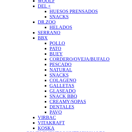
WOOLF
DEL +
HUESOS PRENSADOS
SNACKS
DR.ZOO
HELADOS
SERRANO
BBX
POLLO
PATO
BUEY
CORDERO/OVEJA/BUFALO
PESCADO
NATURAL
SNACKS
COLAGENO
GALLETAS
GLASEADO
SNACK BBQ
CREAMY/SOPAS
DENTALES
PAVO
VIRBAC
VITAKRAFT
KOSKA