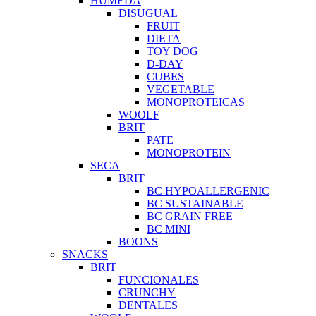
HUMEDA
DISUGUAL
FRUIT
DIETA
TOY DOG
D-DAY
CUBES
VEGETABLE
MONOPROTEICAS
WOOLF
BRIT
PATE
MONOPROTEIN
SECA
BRIT
BC HYPOALLERGENIC
BC SUSTAINABLE
BC GRAIN FREE
BC MINI
BOONS
SNACKS
BRIT
FUNCIONALES
CRUNCHY
DENTALES