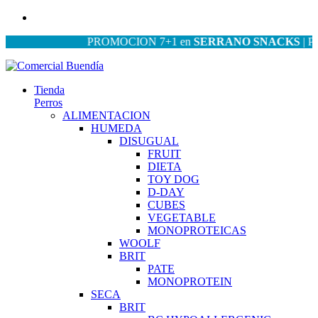
PROMOCION 7+1 en
SERRANO SNACKS
| PROMO
Tienda
Perros
ALIMENTACION
HUMEDA
DISUGUAL
FRUIT
DIETA
TOY DOG
D-DAY
CUBES
VEGETABLE
MONOPROTEICAS
WOOLF
BRIT
PATE
MONOPROTEIN
SECA
BRIT