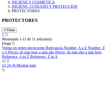
HIGIENE Y COSMETICA
HIGIENE, CUIDADO Y PROTECCION
PROTECTORES
PROTECTORES
Filtrar
Mostrando 1-11 de 11 artículo(s)
Elegir
Ventas en orden decreciente
Relevancia
Nombre, A a Z
Nombre, Z
a A
Precio: de más bajo a más alto
Precio, de más alto a más bajo
Reference, A to Z
Reference, Z to A
11
12
24
36
Mostrar todo