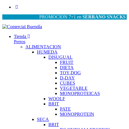
PROMOCION 7+1 en
SERRANO SNACKS
| PROM
Tienda
Perros
ALIMENTACION
HUMEDA
DISUGUAL
FRUIT
DIETA
TOY DOG
D-DAY
CUBES
VEGETABLE
MONOPROTEICAS
WOOLF
BRIT
PATE
MONOPROTEIN
SECA
BRIT