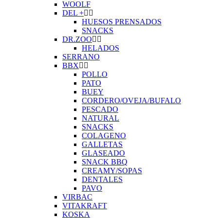
WOOLF
DEL +
HUESOS PRENSADOS
SNACKS
DR.ZOO
HELADOS
SERRANO
BBX
POLLO
PATO
BUEY
CORDERO/OVEJA/BUFALO
PESCADO
NATURAL
SNACKS
COLAGENO
GALLETAS
GLASEADO
SNACK BBQ
CREAMY/SOPAS
DENTALES
PAVO
VIRBAC
VITAKRAFT
KOSKA