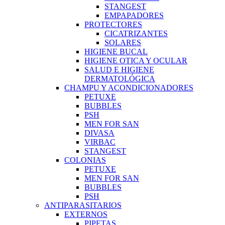
STANGEST
EMPAPADORES
PROTECTORES
CICATRIZANTES
SOLARES
HIGIENE BUCAL
HIGIENE OTICA Y OCULAR
SALUD E HIGIENE
DERMATOLÓGICA
CHAMPU Y ACONDICIONADORES
PETUXE
BUBBLES
PSH
MEN FOR SAN
DIVASA
VIRBAC
STANGEST
COLONIAS
PETUXE
MEN FOR SAN
BUBBLES
PSH
ANTIPARASITARIOS
EXTERNOS
PIPETAS