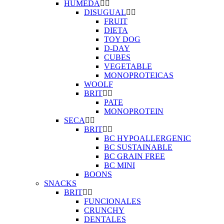
HUMEDA
DISUGUAL
FRUIT
DIETA
TOY DOG
D-DAY
CUBES
VEGETABLE
MONOPROTEICAS
WOOLF
BRIT
PATE
MONOPROTEIN
SECA
BRIT
BC HYPOALLERGENIC
BC SUSTAINABLE
BC GRAIN FREE
BC MINI
BOONS
SNACKS
BRIT
FUNCIONALES
CRUNCHY
DENTALES