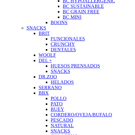
BC HYPOALLERGENIC
BC SUSTAINABLE
BC GRAIN FREE
BC MINI
BOONS
SNACKS
BRIT
FUNCIONALES
CRUNCHY
DENTALES
WOOLF
DEL +
HUESOS PRENSADOS
SNACKS
DR.ZOO
HELADOS
SERRANO
BBX
POLLO
PATO
BUEY
CORDERO/OVEJA/BUFALO
PESCADO
NATURAL
SNACKS