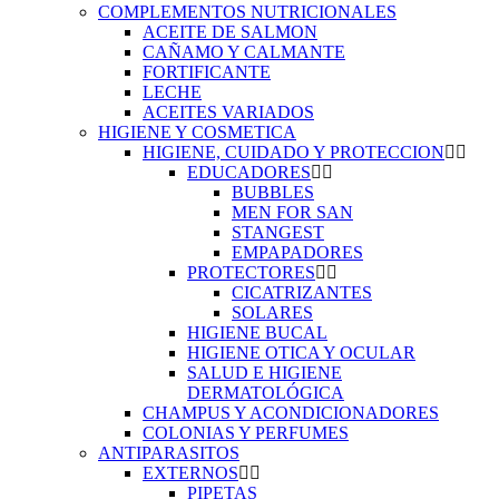
COMPLEMENTOS NUTRICIONALES
ACEITE DE SALMON
CAÑAMO Y CALMANTE
FORTIFICANTE
LECHE
ACEITES VARIADOS
HIGIENE Y COSMETICA
HIGIENE, CUIDADO Y PROTECCION
EDUCADORES
BUBBLES
MEN FOR SAN
STANGEST
EMPAPADORES
PROTECTORES
CICATRIZANTES
SOLARES
HIGIENE BUCAL
HIGIENE OTICA Y OCULAR
SALUD E HIGIENE
DERMATOLÓGICA
CHAMPUS Y ACONDICIONADORES
COLONIAS Y PERFUMES
ANTIPARASITOS
EXTERNOS
PIPETAS