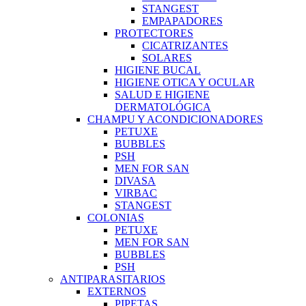
STANGEST
EMPAPADORES
PROTECTORES
CICATRIZANTES
SOLARES
HIGIENE BUCAL
HIGIENE OTICA Y OCULAR
SALUD E HIGIENE
DERMATOLÓGICA
CHAMPU Y ACONDICIONADORES
PETUXE
BUBBLES
PSH
MEN FOR SAN
DIVASA
VIRBAC
STANGEST
COLONIAS
PETUXE
MEN FOR SAN
BUBBLES
PSH
ANTIPARASITARIOS
EXTERNOS
PIPETAS