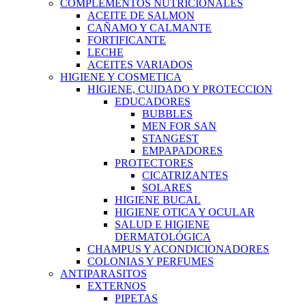
COMPLEMENTOS NUTRICIONALES
ACEITE DE SALMON
CAÑAMO Y CALMANTE
FORTIFICANTE
LECHE
ACEITES VARIADOS
HIGIENE Y COSMETICA
HIGIENE, CUIDADO Y PROTECCION
EDUCADORES
BUBBLES
MEN FOR SAN
STANGEST
EMPAPADORES
PROTECTORES
CICATRIZANTES
SOLARES
HIGIENE BUCAL
HIGIENE OTICA Y OCULAR
SALUD E HIGIENE
DERMATOLÓGICA
CHAMPUS Y ACONDICIONADORES
COLONIAS Y PERFUMES
ANTIPARASITOS
EXTERNOS
PIPETAS