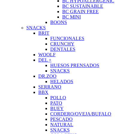
BC HYPOALLERGENIC
BC SUSTAINABLE
BC GRAIN FREE
BC MINI
BOONS
SNACKS
BRIT
FUNCIONALES
CRUNCHY
DENTALES
WOOLF
DEL +
HUESOS PRENSADOS
SNACKS
DR.ZOO
HELADOS
SERRANO
BBX
POLLO
PATO
BUEY
CORDERO/OVEJA/BUFALO
PESCADO
NATURAL
SNACKS