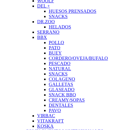
WOOLF
DEL +
HUESOS PRENSADOS
SNACKS
DR.ZOO
HELADOS
SERRANO
BBX
POLLO
PATO
BUEY
CORDERO/OVEJA/BUFALO
PESCADO
NATURAL
SNACKS
COLAGENO
GALLETAS
GLASEADO
SNACK BBQ
CREAMY/SOPAS
DENTALES
PAVO
VIRBAC
VITAKRAFT
KOSKA