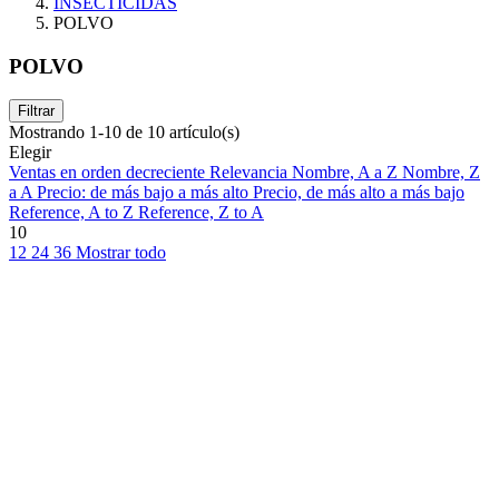
INSECTICIDAS
POLVO
POLVO
Filtrar
Mostrando 1-10 de 10 artículo(s)
Elegir
Ventas en orden decreciente
Relevancia
Nombre, A a Z
Nombre, Z
a A
Precio: de más bajo a más alto
Precio, de más alto a más bajo
Reference, A to Z
Reference, Z to A
10
12
24
36
Mostrar todo