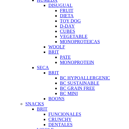
HUMEDA
DISUGUAL
FRUIT
DIETA
TOY DOG
D-DAY
CUBES
VEGETABLE
MONOPROTEICAS
WOOLF
BRIT
PATE
MONOPROTEIN
SECA
BRIT
BC HYPOALLERGENIC
BC SUSTAINABLE
BC GRAIN FREE
BC MINI
BOONS
SNACKS
BRIT
FUNCIONALES
CRUNCHY
DENTALES