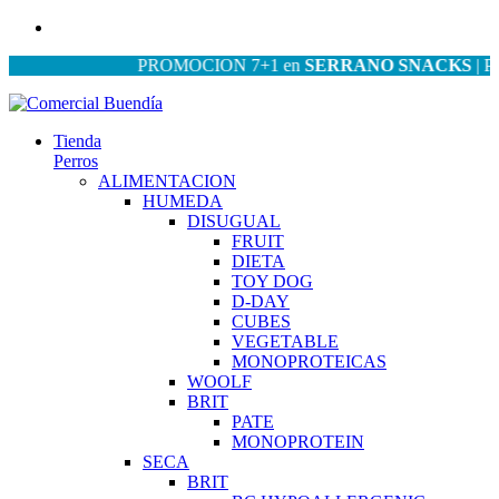
PROMOCION 7+1 en
SERRANO SNACKS
| PROMO
Tienda
Perros
ALIMENTACION
HUMEDA
DISUGUAL
FRUIT
DIETA
TOY DOG
D-DAY
CUBES
VEGETABLE
MONOPROTEICAS
WOOLF
BRIT
PATE
MONOPROTEIN
SECA
BRIT