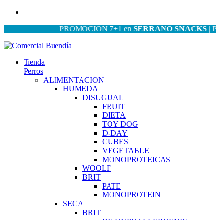
PROMOCION 7+1 en
SERRANO SNACKS
| PROMO
Tienda
Perros
ALIMENTACION
HUMEDA
DISUGUAL
FRUIT
DIETA
TOY DOG
D-DAY
CUBES
VEGETABLE
MONOPROTEICAS
WOOLF
BRIT
PATE
MONOPROTEIN
SECA
BRIT