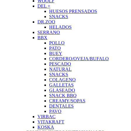
WOOLF
DEL +
HUESOS PRENSADOS
SNACKS
DR.ZOO
HELADOS
SERRANO
BBX
POLLO
PATO
BUEY
CORDERO/OVEJA/BUFALO
PESCADO
NATURAL
SNACKS
COLAGENO
GALLETAS
GLASEADO
SNACK BBQ
CREAMY/SOPAS
DENTALES
PAVO
VIRBAC
VITAKRAFT
KOSKA