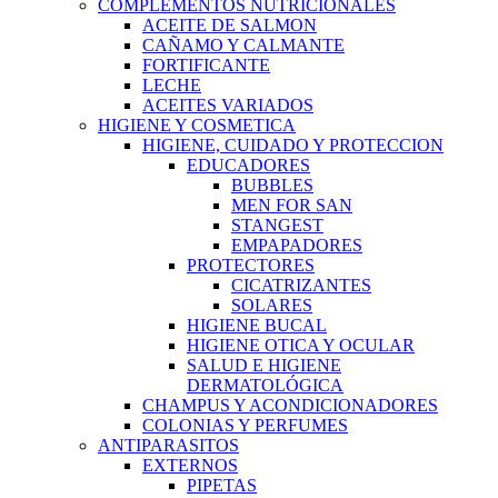
COMPLEMENTOS NUTRICIONALES
ACEITE DE SALMON
CAÑAMO Y CALMANTE
FORTIFICANTE
LECHE
ACEITES VARIADOS
HIGIENE Y COSMETICA
HIGIENE, CUIDADO Y PROTECCION
EDUCADORES
BUBBLES
MEN FOR SAN
STANGEST
EMPAPADORES
PROTECTORES
CICATRIZANTES
SOLARES
HIGIENE BUCAL
HIGIENE OTICA Y OCULAR
SALUD E HIGIENE
DERMATOLÓGICA
CHAMPUS Y ACONDICIONADORES
COLONIAS Y PERFUMES
ANTIPARASITOS
EXTERNOS
PIPETAS