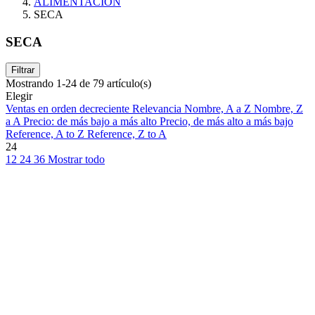
ALIMENTACION
SECA
SECA
Filtrar
Mostrando 1-24 de 79 artículo(s)
Elegir
Ventas en orden decreciente
Relevancia
Nombre, A a Z
Nombre, Z
a A
Precio: de más bajo a más alto
Precio, de más alto a más bajo
Reference, A to Z
Reference, Z to A
24
12
24
36
Mostrar todo