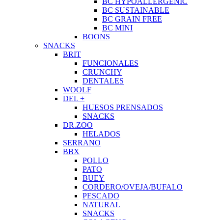
BC HYPOALLERGENIC
BC SUSTAINABLE
BC GRAIN FREE
BC MINI
BOONS
SNACKS
BRIT
FUNCIONALES
CRUNCHY
DENTALES
WOOLF
DEL +
HUESOS PRENSADOS
SNACKS
DR.ZOO
HELADOS
SERRANO
BBX
POLLO
PATO
BUEY
CORDERO/OVEJA/BUFALO
PESCADO
NATURAL
SNACKS