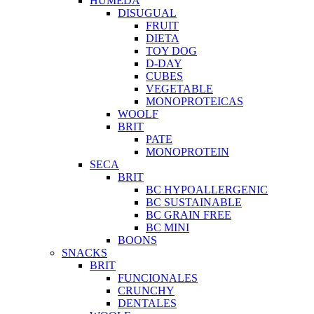
HUMEDA
DISUGUAL
FRUIT
DIETA
TOY DOG
D-DAY
CUBES
VEGETABLE
MONOPROTEICAS
WOOLF
BRIT
PATE
MONOPROTEIN
SECA
BRIT
BC HYPOALLERGENIC
BC SUSTAINABLE
BC GRAIN FREE
BC MINI
BOONS
SNACKS
BRIT
FUNCIONALES
CRUNCHY
DENTALES