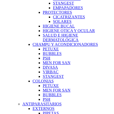
STANGEST
EMPAPADORES
PROTECTORES
CICATRIZANTES
SOLARES
HIGIENE BUCAL
HIGIENE OTICA Y OCULAR
SALUD E HIGIENE
DERMATOLÓGICA
CHAMPU Y ACONDICIONADORES
PETUXE
BUBBLES
PSH
MEN FOR SAN
DIVASA
VIRBAC
STANGEST
COLONIAS
PETUXE
MEN FOR SAN
BUBBLES
PSH
ANTIPARASITARIOS
EXTERNOS
PIPETAS