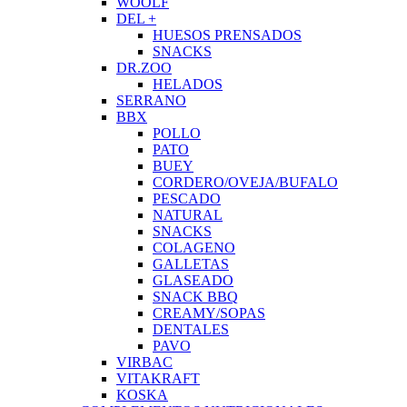
WOOLF
DEL +
HUESOS PRENSADOS
SNACKS
DR.ZOO
HELADOS
SERRANO
BBX
POLLO
PATO
BUEY
CORDERO/OVEJA/BUFALO
PESCADO
NATURAL
SNACKS
COLAGENO
GALLETAS
GLASEADO
SNACK BBQ
CREAMY/SOPAS
DENTALES
PAVO
VIRBAC
VITAKRAFT
KOSKA