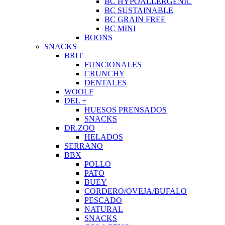
BC HYPOALLERGENIC
BC SUSTAINABLE
BC GRAIN FREE
BC MINI
BOONS
SNACKS
BRIT
FUNCIONALES
CRUNCHY
DENTALES
WOOLF
DEL +
HUESOS PRENSADOS
SNACKS
DR.ZOO
HELADOS
SERRANO
BBX
POLLO
PATO
BUEY
CORDERO/OVEJA/BUFALO
PESCADO
NATURAL
SNACKS