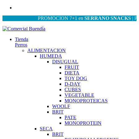
PROMOCION 7+1 en
SERRANO SNACKS
| PROMO
Tienda
Perros
ALIMENTACION
HUMEDA
DISUGUAL
FRUIT
DIETA
TOY DOG
D-DAY
CUBES
VEGETABLE
MONOPROTEICAS
WOOLF
BRIT
PATE
MONOPROTEIN
SECA
BRIT