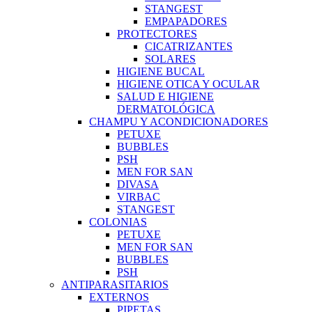
STANGEST
EMPAPADORES
PROTECTORES
CICATRIZANTES
SOLARES
HIGIENE BUCAL
HIGIENE OTICA Y OCULAR
SALUD E HIGIENE
DERMATOLÓGICA
CHAMPU Y ACONDICIONADORES
PETUXE
BUBBLES
PSH
MEN FOR SAN
DIVASA
VIRBAC
STANGEST
COLONIAS
PETUXE
MEN FOR SAN
BUBBLES
PSH
ANTIPARASITARIOS
EXTERNOS
PIPETAS