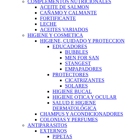
COMPLEMENTOS NUTRICIONALES
ACEITE DE SALMON
CAÑAMO Y CALMANTE
FORTIFICANTE
LECHE
ACEITES VARIADOS
HIGIENE Y COSMETICA
HIGIENE, CUIDADO Y PROTECCION
EDUCADORES
BUBBLES
MEN FOR SAN
STANGEST
EMPAPADORES
PROTECTORES
CICATRIZANTES
SOLARES
HIGIENE BUCAL
HIGIENE OTICA Y OCULAR
SALUD E HIGIENE
DERMATOLÓGICA
CHAMPUS Y ACONDICIONADORES
COLONIAS Y PERFUMES
ANTIPARASITOS
EXTERNOS
PIPETAS