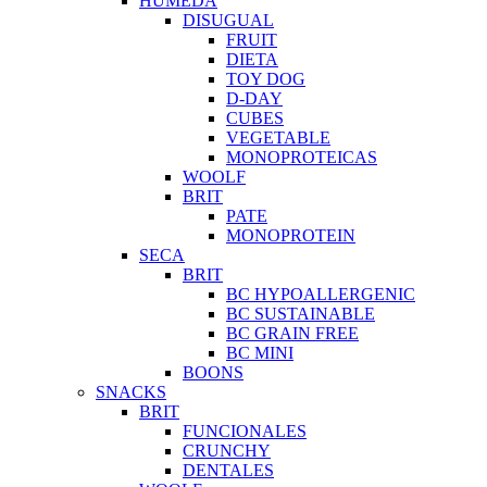
HUMEDA
DISUGUAL
FRUIT
DIETA
TOY DOG
D-DAY
CUBES
VEGETABLE
MONOPROTEICAS
WOOLF
BRIT
PATE
MONOPROTEIN
SECA
BRIT
BC HYPOALLERGENIC
BC SUSTAINABLE
BC GRAIN FREE
BC MINI
BOONS
SNACKS
BRIT
FUNCIONALES
CRUNCHY
DENTALES