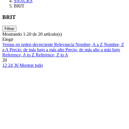
SNACKS
BRIT
BRIT
Filtrar
Mostrando 1-20 de 20 artículo(s)
Elegir
Ventas en orden decreciente
Relevancia
Nombre, A a Z
Nombre, Z
a A
Precio: de más bajo a más alto
Precio, de más alto a más bajo
Reference, A to Z
Reference, Z to A
20
12
24
36
Mostrar todo