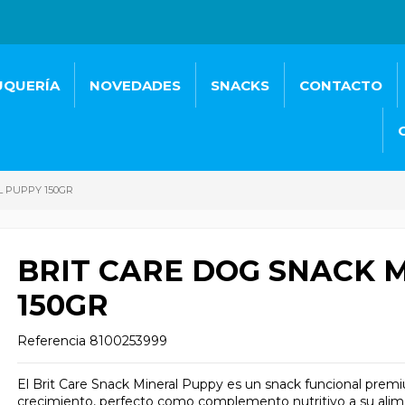
UQUERÍA
NOVEDADES
SNACKS
CONTACTO
L PUPPY 150GR
BRIT CARE DOG SNACK 
150GR
Referencia
8100253999
El Brit Care Snack Mineral Puppy es un snack funcional pre
crecimiento, perfecto como complemento nutritivo a su alim