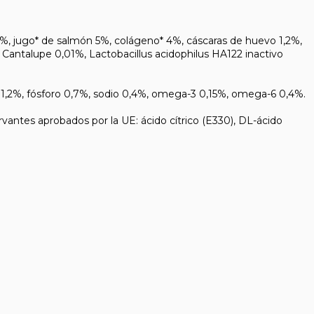
%, jugo* de salmón 5%, colágeno* 4%, cáscaras de huevo 1,2%,
Cantalupe 0,01%, Lactobacillus acidophilus HA122 inactivo
1,2%, fósforo 0,7%, sodio 0,4%, omega-3 0,15%, omega-6 0,4%.
tes aprobados por la UE: ácido cítrico (E330), DL-ácido