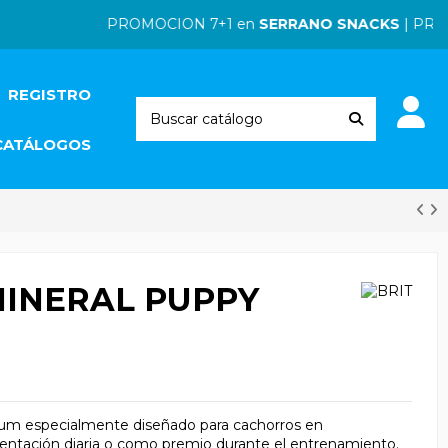
PROMOCION 7+1 en
SERRANO SNACKS
| PROMOC
REGISTRO
CATÁLOGOS
MINERAL PUPPY
mium especialmente diseñado para cachorros en
entación diaria o como premio durante el entrenamiento.