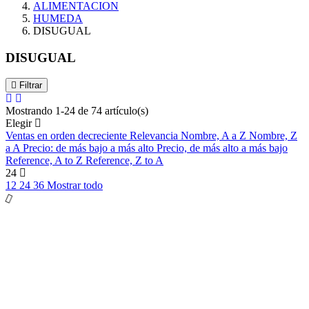
ALIMENTACION
HUMEDA
DISUGUAL
DISUGUAL
Filtrar
Mostrando 1-24 de 74 artículo(s)
Elegir
Ventas en orden decreciente
Relevancia
Nombre, A a Z
Nombre, Z
a A
Precio: de más bajo a más alto
Precio, de más alto a más bajo
Reference, A to Z
Reference, Z to A
24
12
24
36
Mostrar todo