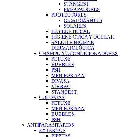
STANGEST
EMPAPADORES
PROTECTORES
CICATRIZANTES
SOLARES
HIGIENE BUCAL
HIGIENE OTICA Y OCULAR
SALUD E HIGIENE
DERMATOLÓGICA
CHAMPU Y ACONDICIONADORES
PETUXE
BUBBLES
PSH
MEN FOR SAN
DIVASA
VIRBAC
STANGEST
COLONIAS
PETUXE
MEN FOR SAN
BUBBLES
PSH
ANTIPARASITARIOS
EXTERNOS
PIPETAS