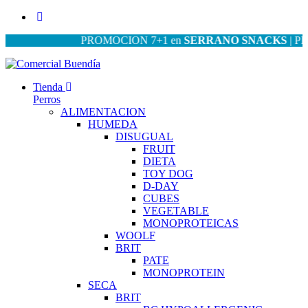
PROMOCION 7+1 en
SERRANO SNACKS
| PROMOCI
Tienda
Perros
ALIMENTACION
HUMEDA
DISUGUAL
FRUIT
DIETA
TOY DOG
D-DAY
CUBES
VEGETABLE
MONOPROTEICAS
WOOLF
BRIT
PATE
MONOPROTEIN
SECA
BRIT