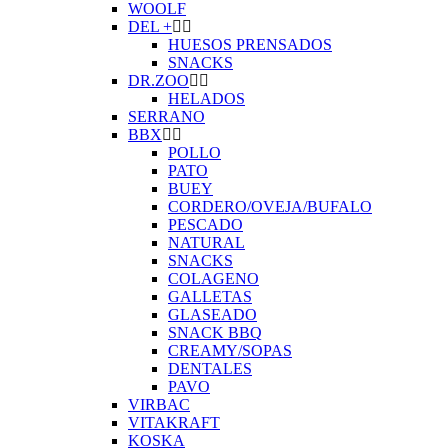
WOOLF
DEL +
HUESOS PRENSADOS
SNACKS
DR.ZOO
HELADOS
SERRANO
BBX
POLLO
PATO
BUEY
CORDERO/OVEJA/BUFALO
PESCADO
NATURAL
SNACKS
COLAGENO
GALLETAS
GLASEADO
SNACK BBQ
CREAMY/SOPAS
DENTALES
PAVO
VIRBAC
VITAKRAFT
KOSKA