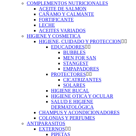
COMPLEMENTOS NUTRICIONALES
ACEITE DE SALMON
CAÑAMO Y CALMANTE
FORTIFICANTE
LECHE
ACEITES VARIADOS
HIGIENE Y COSMETICA
HIGIENE, CUIDADO Y PROTECCION
EDUCADORES
BUBBLES
MEN FOR SAN
STANGEST
EMPAPADORES
PROTECTORES
CICATRIZANTES
SOLARES
HIGIENE BUCAL
HIGIENE OTICA Y OCULAR
SALUD E HIGIENE
DERMATOLÓGICA
CHAMPUS Y ACONDICIONADORES
COLONIAS Y PERFUMES
ANTIPARASITOS
EXTERNOS
PIPETAS