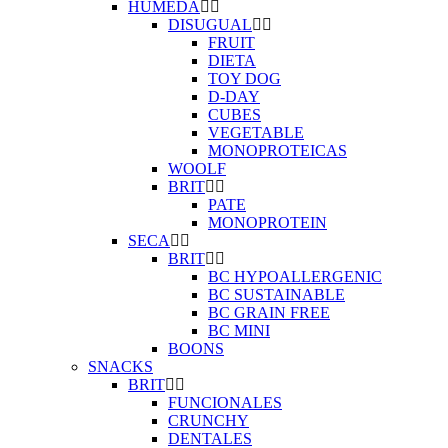
HUMEDA
DISUGUAL
FRUIT
DIETA
TOY DOG
D-DAY
CUBES
VEGETABLE
MONOPROTEICAS
WOOLF
BRIT
PATE
MONOPROTEIN
SECA
BRIT
BC HYPOALLERGENIC
BC SUSTAINABLE
BC GRAIN FREE
BC MINI
BOONS
SNACKS
BRIT
FUNCIONALES
CRUNCHY
DENTALES