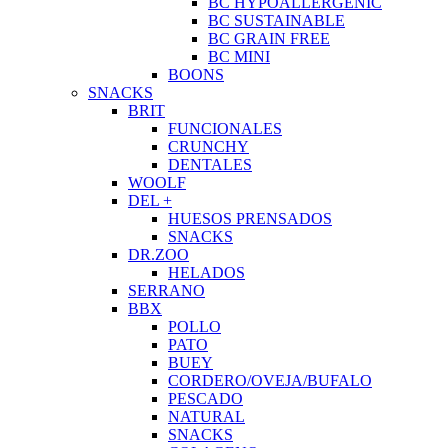
BC HYPOALLERGENIC
BC SUSTAINABLE
BC GRAIN FREE
BC MINI
BOONS
SNACKS
BRIT
FUNCIONALES
CRUNCHY
DENTALES
WOOLF
DEL +
HUESOS PRENSADOS
SNACKS
DR.ZOO
HELADOS
SERRANO
BBX
POLLO
PATO
BUEY
CORDERO/OVEJA/BUFALO
PESCADO
NATURAL
SNACKS