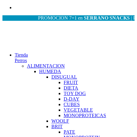
PROMOCION 7+1 en
SERRANO SNACKS
| PROMO
Tienda
Perros
ALIMENTACION
HUMEDA
DISUGUAL
FRUIT
DIETA
TOY DOG
D-DAY
CUBES
VEGETABLE
MONOPROTEICAS
WOOLF
BRIT
PATE