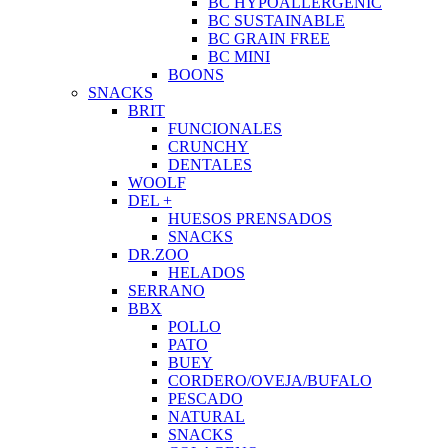
BC HYPOALLERGENIC
BC SUSTAINABLE
BC GRAIN FREE
BC MINI
BOONS
SNACKS
BRIT
FUNCIONALES
CRUNCHY
DENTALES
WOOLF
DEL +
HUESOS PRENSADOS
SNACKS
DR.ZOO
HELADOS
SERRANO
BBX
POLLO
PATO
BUEY
CORDERO/OVEJA/BUFALO
PESCADO
NATURAL
SNACKS