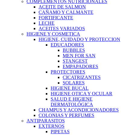
COMPLEMENTOS NUTRICIONALES
ACEITE DE SALMON
CAÑAMO Y CALMANTE
FORTIFICANTE
LECHE
ACEITES VARIADOS
HIGIENE Y COSMETICA
HIGIENE, CUIDADO Y PROTECCION
EDUCADORES
BUBBLES
MEN FOR SAN
STANGEST
EMPAPADORES
PROTECTORES
CICATRIZANTES
SOLARES
HIGIENE BUCAL
HIGIENE OTICA Y OCULAR
SALUD E HIGIENE
DERMATOLÓGICA
CHAMPUS Y ACONDICIONADORES
COLONIAS Y PERFUMES
ANTIPARASITOS
EXTERNOS
PIPETAS