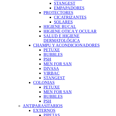
STANGEST
EMPAPADORES
PROTECTORES
CICATRIZANTES
SOLARES
HIGIENE BUCAL
HIGIENE OTICA Y OCULAR
SALUD E HIGIENE
DERMATOLÓGICA
CHAMPU Y ACONDICIONADORES
PETUXE
BUBBLES
PSH
MEN FOR SAN
DIVASA
VIRBAC
STANGEST
COLONIAS
PETUXE
MEN FOR SAN
BUBBLES
PSH
ANTIPARASITARIOS
EXTERNOS
PIPETAS