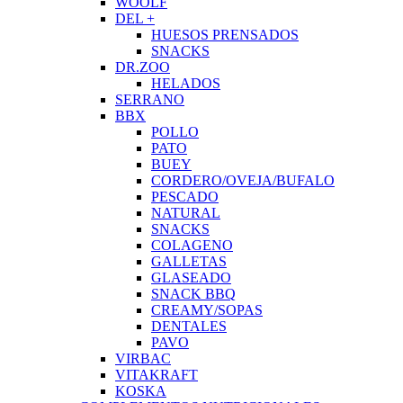
WOOLF
DEL +
HUESOS PRENSADOS
SNACKS
DR.ZOO
HELADOS
SERRANO
BBX
POLLO
PATO
BUEY
CORDERO/OVEJA/BUFALO
PESCADO
NATURAL
SNACKS
COLAGENO
GALLETAS
GLASEADO
SNACK BBQ
CREAMY/SOPAS
DENTALES
PAVO
VIRBAC
VITAKRAFT
KOSKA