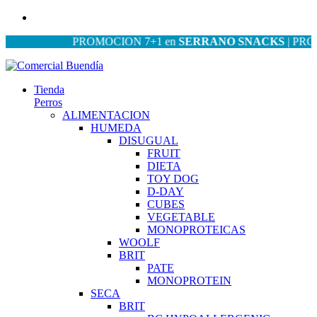
PROMOCION 7+1 en
SERRANO SNACKS
| PROMOCI
Tienda
Perros
ALIMENTACION
HUMEDA
DISUGUAL
FRUIT
DIETA
TOY DOG
D-DAY
CUBES
VEGETABLE
MONOPROTEICAS
WOOLF
BRIT
PATE
MONOPROTEIN
SECA
BRIT