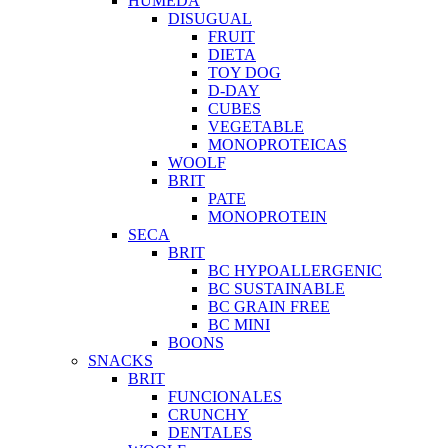
HUMEDA
DISUGUAL
FRUIT
DIETA
TOY DOG
D-DAY
CUBES
VEGETABLE
MONOPROTEICAS
WOOLF
BRIT
PATE
MONOPROTEIN
SECA
BRIT
BC HYPOALLERGENIC
BC SUSTAINABLE
BC GRAIN FREE
BC MINI
BOONS
SNACKS
BRIT
FUNCIONALES
CRUNCHY
DENTALES