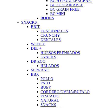
BC HYPOALLERGENIC
BC SUSTAINABLE
BC GRAIN FREE
BC MINI
BOONS
SNACKS
BRIT
FUNCIONALES
CRUNCHY
DENTALES
WOOLF
DEL +
HUESOS PRENSADOS
SNACKS
DR.ZOO
HELADOS
SERRANO
BBX
POLLO
PATO
BUEY
CORDERO/OVEJA/BUFALO
PESCADO
NATURAL
SNACKS