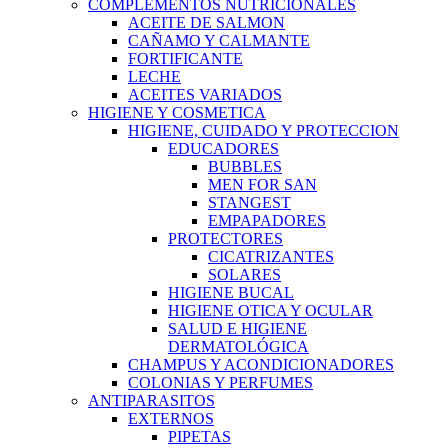
COMPLEMENTOS NUTRICIONALES
ACEITE DE SALMON
CAÑAMO Y CALMANTE
FORTIFICANTE
LECHE
ACEITES VARIADOS
HIGIENE Y COSMETICA
HIGIENE, CUIDADO Y PROTECCION
EDUCADORES
BUBBLES
MEN FOR SAN
STANGEST
EMPAPADORES
PROTECTORES
CICATRIZANTES
SOLARES
HIGIENE BUCAL
HIGIENE OTICA Y OCULAR
SALUD E HIGIENE
DERMATOLÓGICA
CHAMPUS Y ACONDICIONADORES
COLONIAS Y PERFUMES
ANTIPARASITOS
EXTERNOS
PIPETAS