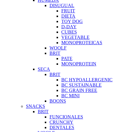
HUMEDA
DISUGUAL
FRUIT
DIETA
TOY DOG
D-DAY
CUBES
VEGETABLE
MONOPROTEICAS
WOOLF
BRIT
PATE
MONOPROTEIN
SECA
BRIT
BC HYPOALLERGENIC
BC SUSTAINABLE
BC GRAIN FREE
BC MINI
BOONS
SNACKS
BRIT
FUNCIONALES
CRUNCHY
DENTALES