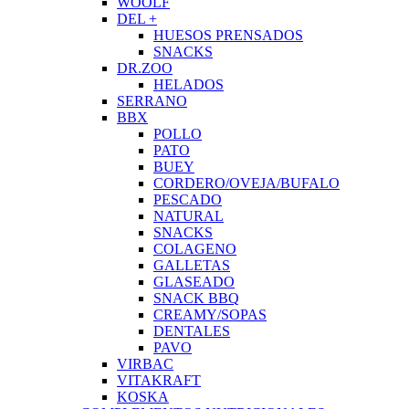
WOOLF
DEL +
HUESOS PRENSADOS
SNACKS
DR.ZOO
HELADOS
SERRANO
BBX
POLLO
PATO
BUEY
CORDERO/OVEJA/BUFALO
PESCADO
NATURAL
SNACKS
COLAGENO
GALLETAS
GLASEADO
SNACK BBQ
CREAMY/SOPAS
DENTALES
PAVO
VIRBAC
VITAKRAFT
KOSKA