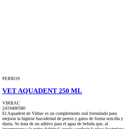
PERROS
VET AQUADENT 250 ML
VIRBAC
2419400580
El Aquadent de Virbac es un complemento oral formulado para
mejorar la higiene bucodental de perros y gatos de forma sencilla y
diaria. Se trata de un aditivo para el agua de bebida que, al
incorporarse a la rutina habitual, ayuda a reducir la placa bacteriana