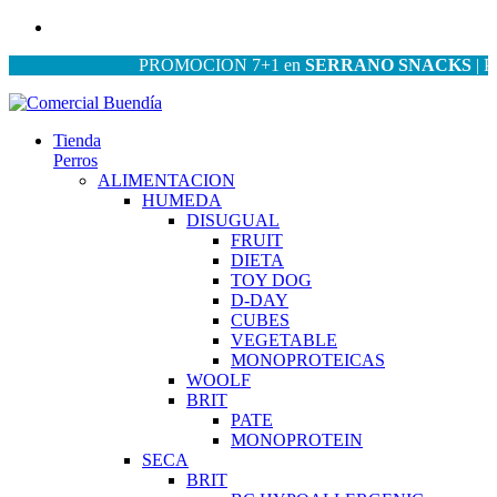
PROMOCION 7+1 en
SERRANO SNACKS
| PROMO
Tienda
Perros
ALIMENTACION
HUMEDA
DISUGUAL
FRUIT
DIETA
TOY DOG
D-DAY
CUBES
VEGETABLE
MONOPROTEICAS
WOOLF
BRIT
PATE
MONOPROTEIN
SECA
BRIT