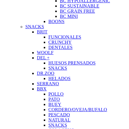
BC HYPOALLERGENIC
BC SUSTAINABLE
BC GRAIN FREE
BC MINI
BOONS
SNACKS
BRIT
FUNCIONALES
CRUNCHY
DENTALES
WOOLF
DEL +
HUESOS PRENSADOS
SNACKS
DR.ZOO
HELADOS
SERRANO
BBX
POLLO
PATO
BUEY
CORDERO/OVEJA/BUFALO
PESCADO
NATURAL
SNACKS