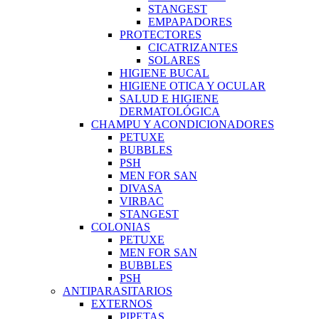
STANGEST
EMPAPADORES
PROTECTORES
CICATRIZANTES
SOLARES
HIGIENE BUCAL
HIGIENE OTICA Y OCULAR
SALUD E HIGIENE
DERMATOLÓGICA
CHAMPU Y ACONDICIONADORES
PETUXE
BUBBLES
PSH
MEN FOR SAN
DIVASA
VIRBAC
STANGEST
COLONIAS
PETUXE
MEN FOR SAN
BUBBLES
PSH
ANTIPARASITARIOS
EXTERNOS
PIPETAS