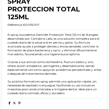
SPRAY
PROTECCION TOTAL
125ML
Referencia
6100150107
El spray bucodental DentiVet Protección Total 125 ml de Stangest,
desarrollado por Cantabria Labs, es una solución completa para el
cuidado diario de la salud oral en perros y gatos. Su fórmula
avanzada ayuda a proteger dientes y encías sensibles, controlar la
formación de placa bacteriana y sarro, y eliminar eficazmente el
mal aliento, favoreciendo una higiene bucal óptima.
Gracias a sus activos como clorhexidina, fluoruro sódico y zinc,
ofrece acción antiséptica, astringente y desensibilizante, siendo
especialmente útil como apoyo en problemas periodontales y antes
o después de tratamientos dentales.
Su práctico formato en spray permite una aplicación rápida, sin
necesidad de cepillado ni enjuague, facilitando su uso incluso en
mascotas poco acostumbradas a la higiene dental. Ideal para un
cuidado diario cómodo, eficaz y duradero.