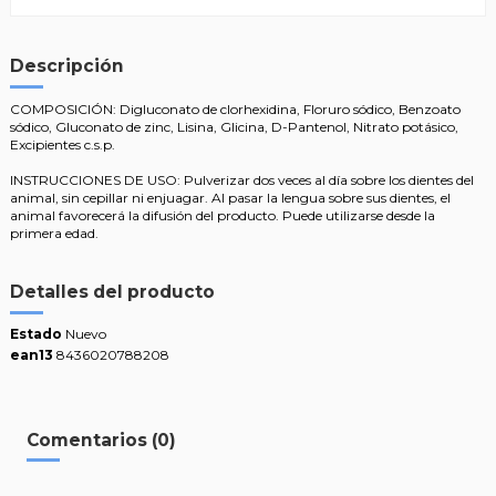
Descripción
COMPOSICIÓN: Digluconato de clorhexidina, Floruro sódico, Benzoato
sódico, Gluconato de zinc, Lisina, Glicina, D-Pantenol, Nitrato potásico,
Excipientes c.s.p.
INSTRUCCIONES DE USO: Pulverizar dos veces al día sobre los dientes del
animal, sin cepillar ni enjuagar. Al pasar la lengua sobre sus dientes, el
animal favorecerá la difusión del producto. Puede utilizarse desde la
primera edad.
Detalles del producto
Estado
Nuevo
ean13
8436020788208
Comentarios (0)