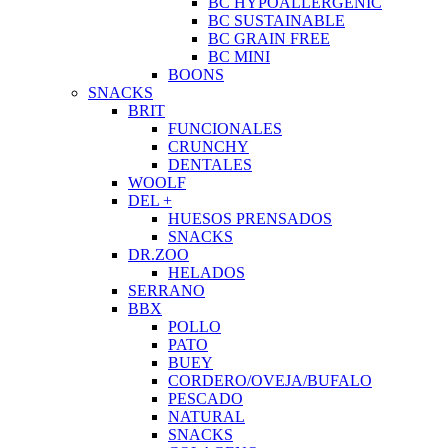
BC HYPOALLERGENIC
BC SUSTAINABLE
BC GRAIN FREE
BC MINI
BOONS
SNACKS
BRIT
FUNCIONALES
CRUNCHY
DENTALES
WOOLF
DEL +
HUESOS PRENSADOS
SNACKS
DR.ZOO
HELADOS
SERRANO
BBX
POLLO
PATO
BUEY
CORDERO/OVEJA/BUFALO
PESCADO
NATURAL
SNACKS