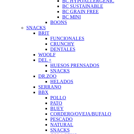
BC HYPOALLERGENIC
BC SUSTAINABLE
BC GRAIN FREE
BC MINI
BOONS
SNACKS
BRIT
FUNCIONALES
CRUNCHY
DENTALES
WOOLF
DEL +
HUESOS PRENSADOS
SNACKS
DR.ZOO
HELADOS
SERRANO
BBX
POLLO
PATO
BUEY
CORDERO/OVEJA/BUFALO
PESCADO
NATURAL
SNACKS