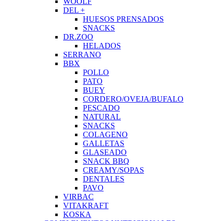
WOOLF
DEL +
HUESOS PRENSADOS
SNACKS
DR.ZOO
HELADOS
SERRANO
BBX
POLLO
PATO
BUEY
CORDERO/OVEJA/BUFALO
PESCADO
NATURAL
SNACKS
COLAGENO
GALLETAS
GLASEADO
SNACK BBQ
CREAMY/SOPAS
DENTALES
PAVO
VIRBAC
VITAKRAFT
KOSKA