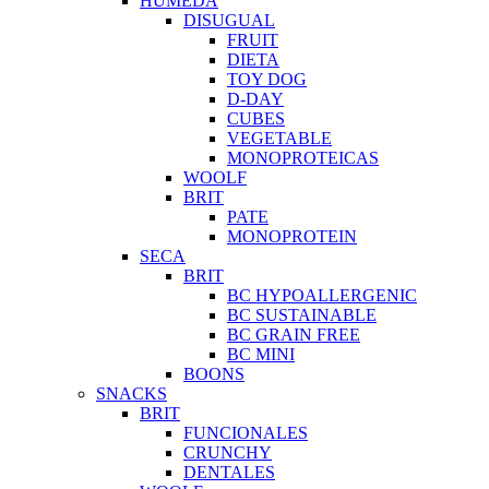
HUMEDA
DISUGUAL
FRUIT
DIETA
TOY DOG
D-DAY
CUBES
VEGETABLE
MONOPROTEICAS
WOOLF
BRIT
PATE
MONOPROTEIN
SECA
BRIT
BC HYPOALLERGENIC
BC SUSTAINABLE
BC GRAIN FREE
BC MINI
BOONS
SNACKS
BRIT
FUNCIONALES
CRUNCHY
DENTALES