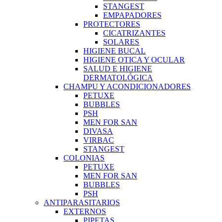
STANGEST
EMPAPADORES
PROTECTORES
CICATRIZANTES
SOLARES
HIGIENE BUCAL
HIGIENE OTICA Y OCULAR
SALUD E HIGIENE
DERMATOLÓGICA
CHAMPU Y ACONDICIONADORES
PETUXE
BUBBLES
PSH
MEN FOR SAN
DIVASA
VIRBAC
STANGEST
COLONIAS
PETUXE
MEN FOR SAN
BUBBLES
PSH
ANTIPARASITARIOS
EXTERNOS
PIPETAS