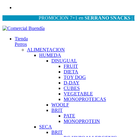
PROMOCION 7+1 en
SERRANO SNACKS
| PROM
Tienda
Perros
ALIMENTACION
HUMEDA
DISUGUAL
FRUIT
DIETA
TOY DOG
D-DAY
CUBES
VEGETABLE
MONOPROTEICAS
WOOLF
BRIT
PATE
MONOPROTEIN
SECA
BRIT