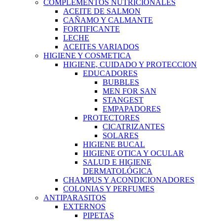
COMPLEMENTOS NUTRICIONALES
ACEITE DE SALMON
CAÑAMO Y CALMANTE
FORTIFICANTE
LECHE
ACEITES VARIADOS
HIGIENE Y COSMETICA
HIGIENE, CUIDADO Y PROTECCION
EDUCADORES
BUBBLES
MEN FOR SAN
STANGEST
EMPAPADORES
PROTECTORES
CICATRIZANTES
SOLARES
HIGIENE BUCAL
HIGIENE OTICA Y OCULAR
SALUD E HIGIENE
DERMATOLÓGICA
CHAMPUS Y ACONDICIONADORES
COLONIAS Y PERFUMES
ANTIPARASITOS
EXTERNOS
PIPETAS