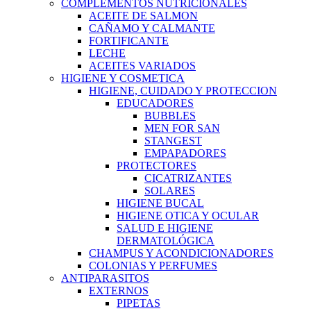
COMPLEMENTOS NUTRICIONALES
ACEITE DE SALMON
CAÑAMO Y CALMANTE
FORTIFICANTE
LECHE
ACEITES VARIADOS
HIGIENE Y COSMETICA
HIGIENE, CUIDADO Y PROTECCION
EDUCADORES
BUBBLES
MEN FOR SAN
STANGEST
EMPAPADORES
PROTECTORES
CICATRIZANTES
SOLARES
HIGIENE BUCAL
HIGIENE OTICA Y OCULAR
SALUD E HIGIENE
DERMATOLÓGICA
CHAMPUS Y ACONDICIONADORES
COLONIAS Y PERFUMES
ANTIPARASITOS
EXTERNOS
PIPETAS