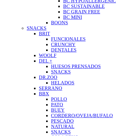
BC HYPOALLERGENIC
BC SUSTAINABLE
BC GRAIN FREE
BC MINI
BOONS
SNACKS
BRIT
FUNCIONALES
CRUNCHY
DENTALES
WOOLF
DEL +
HUESOS PRENSADOS
SNACKS
DR.ZOO
HELADOS
SERRANO
BBX
POLLO
PATO
BUEY
CORDERO/OVEJA/BUFALO
PESCADO
NATURAL
SNACKS