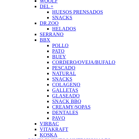
WOOLF
DEL +
HUESOS PRENSADOS
SNACKS
DR.ZOO
HELADOS
SERRANO
BBX
POLLO
PATO
BUEY
CORDERO/OVEJA/BUFALO
PESCADO
NATURAL
SNACKS
COLAGENO
GALLETAS
GLASEADO
SNACK BBQ
CREAMY/SOPAS
DENTALES
PAVO
VIRBAC
VITAKRAFT
KOSKA