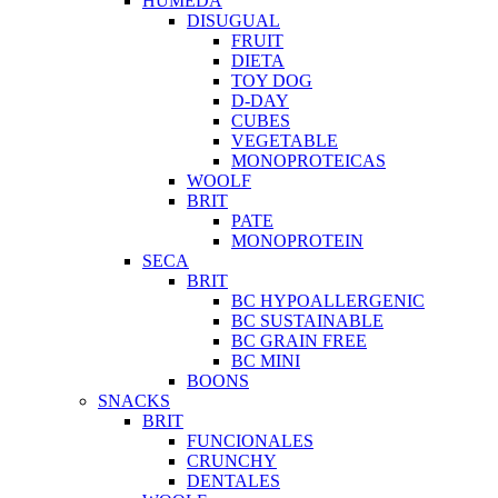
HUMEDA
DISUGUAL
FRUIT
DIETA
TOY DOG
D-DAY
CUBES
VEGETABLE
MONOPROTEICAS
WOOLF
BRIT
PATE
MONOPROTEIN
SECA
BRIT
BC HYPOALLERGENIC
BC SUSTAINABLE
BC GRAIN FREE
BC MINI
BOONS
SNACKS
BRIT
FUNCIONALES
CRUNCHY
DENTALES