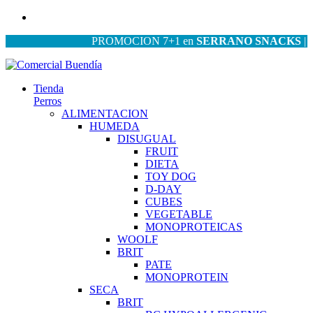
PROMOCION 7+1 en
SERRANO SNACKS
| PROM
Tienda
Perros
ALIMENTACION
HUMEDA
DISUGUAL
FRUIT
DIETA
TOY DOG
D-DAY
CUBES
VEGETABLE
MONOPROTEICAS
WOOLF
BRIT
PATE
MONOPROTEIN
SECA
BRIT