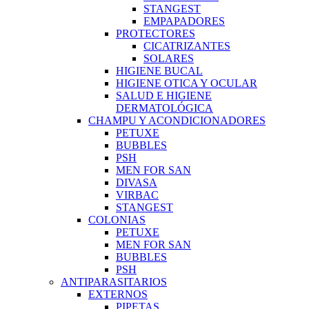
STANGEST
EMPAPADORES
PROTECTORES
CICATRIZANTES
SOLARES
HIGIENE BUCAL
HIGIENE OTICA Y OCULAR
SALUD E HIGIENE
DERMATOLÓGICA
CHAMPU Y ACONDICIONADORES
PETUXE
BUBBLES
PSH
MEN FOR SAN
DIVASA
VIRBAC
STANGEST
COLONIAS
PETUXE
MEN FOR SAN
BUBBLES
PSH
ANTIPARASITARIOS
EXTERNOS
PIPETAS