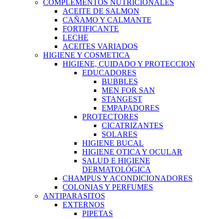
COMPLEMENTOS NUTRICIONALES
ACEITE DE SALMON
CAÑAMO Y CALMANTE
FORTIFICANTE
LECHE
ACEITES VARIADOS
HIGIENE Y COSMETICA
HIGIENE, CUIDADO Y PROTECCION
EDUCADORES
BUBBLES
MEN FOR SAN
STANGEST
EMPAPADORES
PROTECTORES
CICATRIZANTES
SOLARES
HIGIENE BUCAL
HIGIENE OTICA Y OCULAR
SALUD E HIGIENE
DERMATOLÓGICA
CHAMPUS Y ACONDICIONADORES
COLONIAS Y PERFUMES
ANTIPARASITOS
EXTERNOS
PIPETAS