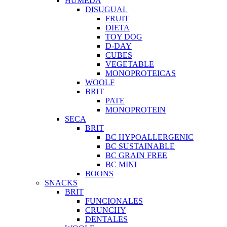
HUMEDA
DISUGUAL
FRUIT
DIETA
TOY DOG
D-DAY
CUBES
VEGETABLE
MONOPROTEICAS
WOOLF
BRIT
PATE
MONOPROTEIN
SECA
BRIT
BC HYPOALLERGENIC
BC SUSTAINABLE
BC GRAIN FREE
BC MINI
BOONS
SNACKS
BRIT
FUNCIONALES
CRUNCHY
DENTALES