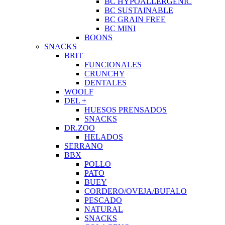
BC HYPOALLERGENIC
BC SUSTAINABLE
BC GRAIN FREE
BC MINI
BOONS
SNACKS
BRIT
FUNCIONALES
CRUNCHY
DENTALES
WOOLF
DEL +
HUESOS PRENSADOS
SNACKS
DR.ZOO
HELADOS
SERRANO
BBX
POLLO
PATO
BUEY
CORDERO/OVEJA/BUFALO
PESCADO
NATURAL
SNACKS