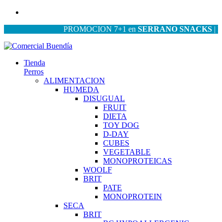
PROMOCION 7+1 en
SERRANO SNACKS
| PROM
Tienda
Perros
ALIMENTACION
HUMEDA
DISUGUAL
FRUIT
DIETA
TOY DOG
D-DAY
CUBES
VEGETABLE
MONOPROTEICAS
WOOLF
BRIT
PATE
MONOPROTEIN
SECA
BRIT