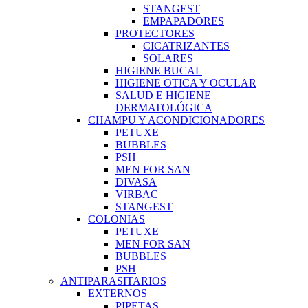
STANGEST
EMPAPADORES
PROTECTORES
CICATRIZANTES
SOLARES
HIGIENE BUCAL
HIGIENE OTICA Y OCULAR
SALUD E HIGIENE
DERMATOLÓGICA
CHAMPU Y ACONDICIONADORES
PETUXE
BUBBLES
PSH
MEN FOR SAN
DIVASA
VIRBAC
STANGEST
COLONIAS
PETUXE
MEN FOR SAN
BUBBLES
PSH
ANTIPARASITARIOS
EXTERNOS
PIPETAS