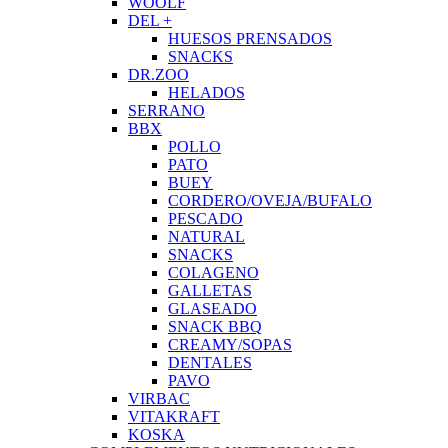
WOOLF
DEL +
HUESOS PRENSADOS
SNACKS
DR.ZOO
HELADOS
SERRANO
BBX
POLLO
PATO
BUEY
CORDERO/OVEJA/BUFALO
PESCADO
NATURAL
SNACKS
COLAGENO
GALLETAS
GLASEADO
SNACK BBQ
CREAMY/SOPAS
DENTALES
PAVO
VIRBAC
VITAKRAFT
KOSKA