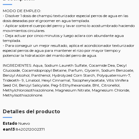
MODO DE EMPLEO:
- Disolver 1 dosis de champú texturizador especial perros de agua en las
dosis deseadas por el groomer en agua templada.
- Aplicar sobre el cuerpo del perro y lavar como lo acostumbrado haciendo
movimientos circulares.
- Deja actuar por cinco minutos y luego aclara con abundante agua
templada.
- Para conseguir un mejor resultado, aplica el acondicionador texturizador
especial perros de agua para mantener el rizo por mayor tiempo y
potenciar la hidratación del manto del perro de agua.
INGREDIENTES: Aqua, Sodium Laureth Sulfate, Cocamide Dea, Decyl
Glucoside, Cocamidopropyl Betaine, Parfum, Glycerin, Sodium Benzoate,
Benzyl Alcohol, Panthenol, Hydrolyzed Corn Starch, Polyquaternium-7,
Trideceth- 9, Linalool, Hexyl Cinnamal, Tocopherylacetate, Vitis Vinifera
Seed Oil, Benzyl Salicylate, Peg-5 Ethylhexanoate, Bht, Citronellol,
Methylchloroisothiazolinone, Magnesium Nitrate, Magnesium Chloride,
Methylisothiazolinone.
Detalles del producto
Estado
Nuevo
ean13
8420212002371