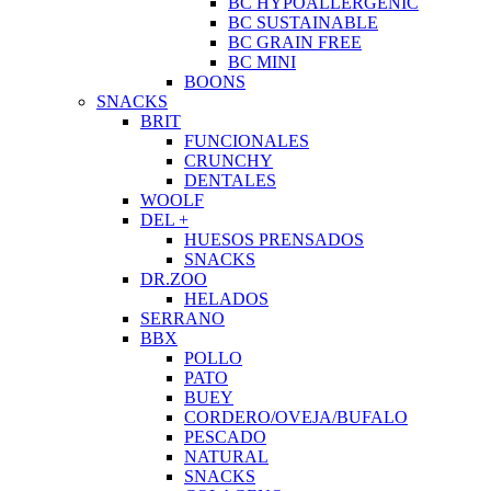
BC HYPOALLERGENIC
BC SUSTAINABLE
BC GRAIN FREE
BC MINI
BOONS
SNACKS
BRIT
FUNCIONALES
CRUNCHY
DENTALES
WOOLF
DEL +
HUESOS PRENSADOS
SNACKS
DR.ZOO
HELADOS
SERRANO
BBX
POLLO
PATO
BUEY
CORDERO/OVEJA/BUFALO
PESCADO
NATURAL
SNACKS