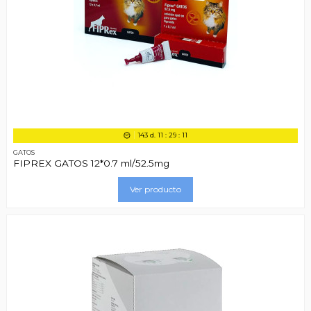
143
d.
11
:
29
:
11
GATOS
FIPREX GATOS 12*0.7 ml/52.5mg
Ver producto