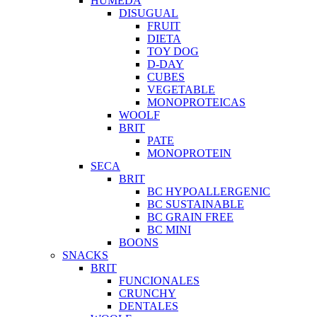
HUMEDA
DISUGUAL
FRUIT
DIETA
TOY DOG
D-DAY
CUBES
VEGETABLE
MONOPROTEICAS
WOOLF
BRIT
PATE
MONOPROTEIN
SECA
BRIT
BC HYPOALLERGENIC
BC SUSTAINABLE
BC GRAIN FREE
BC MINI
BOONS
SNACKS
BRIT
FUNCIONALES
CRUNCHY
DENTALES