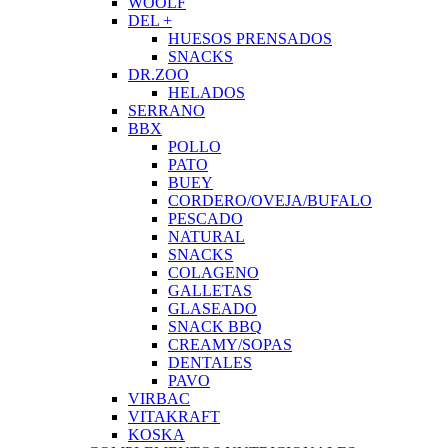
WOOLF
DEL +
HUESOS PRENSADOS
SNACKS
DR.ZOO
HELADOS
SERRANO
BBX
POLLO
PATO
BUEY
CORDERO/OVEJA/BUFALO
PESCADO
NATURAL
SNACKS
COLAGENO
GALLETAS
GLASEADO
SNACK BBQ
CREAMY/SOPAS
DENTALES
PAVO
VIRBAC
VITAKRAFT
KOSKA