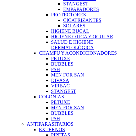
STANGEST
EMPAPADORES
PROTECTORES
CICATRIZANTES
SOLARES
HIGIENE BUCAL
HIGIENE OTICA Y OCULAR
SALUD E HIGIENE
DERMATOLÓGICA
CHAMPU Y ACONDICIONADORES
PETUXE
BUBBLES
PSH
MEN FOR SAN
DIVASA
VIRBAC
STANGEST
COLONIAS
PETUXE
MEN FOR SAN
BUBBLES
PSH
ANTIPARASITARIOS
EXTERNOS
PIPETAS