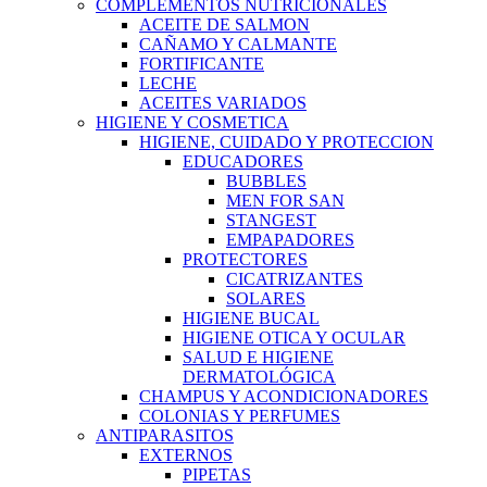
COMPLEMENTOS NUTRICIONALES
ACEITE DE SALMON
CAÑAMO Y CALMANTE
FORTIFICANTE
LECHE
ACEITES VARIADOS
HIGIENE Y COSMETICA
HIGIENE, CUIDADO Y PROTECCION
EDUCADORES
BUBBLES
MEN FOR SAN
STANGEST
EMPAPADORES
PROTECTORES
CICATRIZANTES
SOLARES
HIGIENE BUCAL
HIGIENE OTICA Y OCULAR
SALUD E HIGIENE
DERMATOLÓGICA
CHAMPUS Y ACONDICIONADORES
COLONIAS Y PERFUMES
ANTIPARASITOS
EXTERNOS
PIPETAS