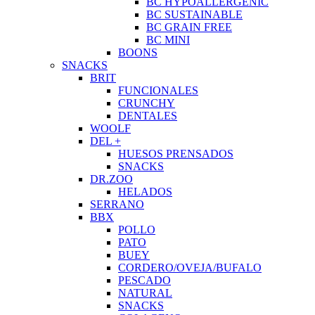
BC HYPOALLERGENIC
BC SUSTAINABLE
BC GRAIN FREE
BC MINI
BOONS
SNACKS
BRIT
FUNCIONALES
CRUNCHY
DENTALES
WOOLF
DEL +
HUESOS PRENSADOS
SNACKS
DR.ZOO
HELADOS
SERRANO
BBX
POLLO
PATO
BUEY
CORDERO/OVEJA/BUFALO
PESCADO
NATURAL
SNACKS