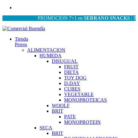
PROMOCION 7+1 en
SERRANO SNACKS
| PROMO
Tienda
Perros
ALIMENTACION
HUMEDA
DISUGUAL
FRUIT
DIETA
TOY DOG
D-DAY
CUBES
VEGETABLE
MONOPROTEICAS
WOOLF
BRIT
PATE
MONOPROTEIN
SECA
BRIT