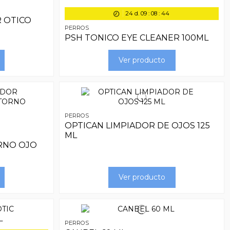
24
d.
09
:
08
:
44
 OTICO
PERROS
PSH TONICO EYE CLEANER 100ML
Ver producto
PERROS
OPTICAN LIMPIADOR DE OJOS 125
ML
RNO OJO
Ver producto
PERROS