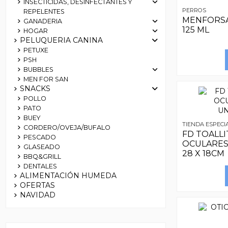
INSECTICIDAS, DESINFECTANTES Y
PERROS
REPELENTES
MENFORSA
GANADERIA
125 ML
HOGAR
PELUQUERIA CANINA
PETUXE
PSH
BUBBLES
MEN FOR SAN
SNACKS
POLLO
PATO
BUEY
TIENDA ESPECI
CORDERO/OVEJA/BUFALO
FD TOALL
PESCADO
OCULARES
GLASEADO
28 X 18CM
BBQ&GRILL
DENTALES
ALIMENTACIÓN HUMEDA
OFERTAS
NAVIDAD