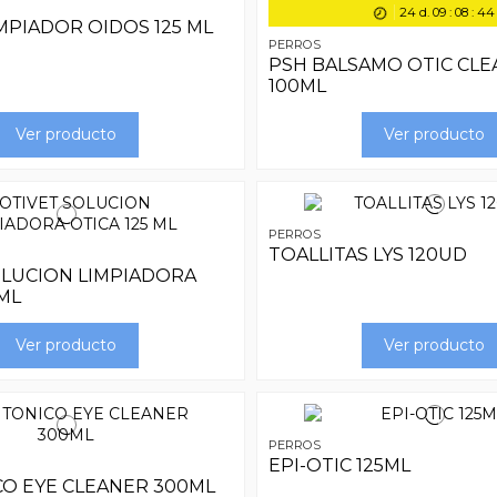
24
d.
09
:
08
:
44
MPIADOR OIDOS 125 ML
PERROS
PSH BALSAMO OTIC CL
100ML
Ver producto
Ver producto
PERROS
TOALLITAS LYS 120UD
OLUCION LIMPIADORA
 ML
Ver producto
Ver producto
PERROS
EPI-OTIC 125ML
CO EYE CLEANER 300ML