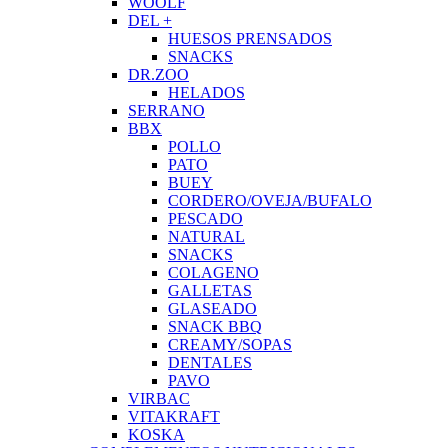
WOOLF
DEL +
HUESOS PRENSADOS
SNACKS
DR.ZOO
HELADOS
SERRANO
BBX
POLLO
PATO
BUEY
CORDERO/OVEJA/BUFALO
PESCADO
NATURAL
SNACKS
COLAGENO
GALLETAS
GLASEADO
SNACK BBQ
CREAMY/SOPAS
DENTALES
PAVO
VIRBAC
VITAKRAFT
KOSKA