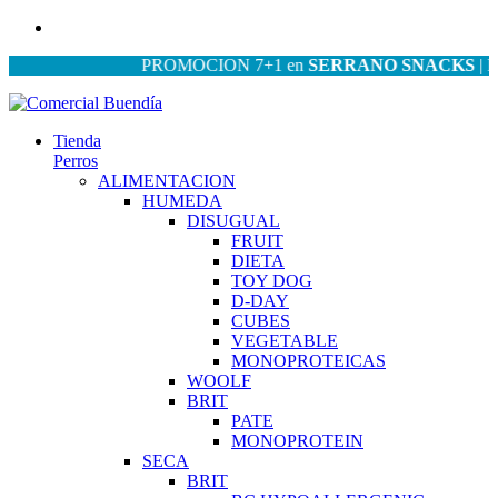
PROMOCION 7+1 en
SERRANO SNACKS
| PROM
Tienda
Perros
ALIMENTACION
HUMEDA
DISUGUAL
FRUIT
DIETA
TOY DOG
D-DAY
CUBES
VEGETABLE
MONOPROTEICAS
WOOLF
BRIT
PATE
MONOPROTEIN
SECA
BRIT