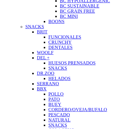
BC HYPOALLERGENIC
BC SUSTAINABLE
BC GRAIN FREE
BC MINI
BOONS
SNACKS
BRIT
FUNCIONALES
CRUNCHY
DENTALES
WOOLF
DEL +
HUESOS PRENSADOS
SNACKS
DR.ZOO
HELADOS
SERRANO
BBX
POLLO
PATO
BUEY
CORDERO/OVEJA/BUFALO
PESCADO
NATURAL
SNACKS