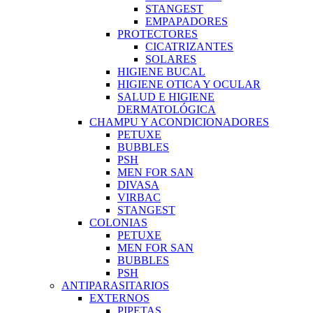
STANGEST
EMPAPADORES
PROTECTORES
CICATRIZANTES
SOLARES
HIGIENE BUCAL
HIGIENE OTICA Y OCULAR
SALUD E HIGIENE
DERMATOLÓGICA
CHAMPU Y ACONDICIONADORES
PETUXE
BUBBLES
PSH
MEN FOR SAN
DIVASA
VIRBAC
STANGEST
COLONIAS
PETUXE
MEN FOR SAN
BUBBLES
PSH
ANTIPARASITARIOS
EXTERNOS
PIPETAS