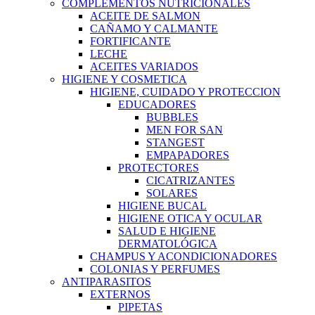
COMPLEMENTOS NUTRICIONALES
ACEITE DE SALMON
CAÑAMO Y CALMANTE
FORTIFICANTE
LECHE
ACEITES VARIADOS
HIGIENE Y COSMETICA
HIGIENE, CUIDADO Y PROTECCION
EDUCADORES
BUBBLES
MEN FOR SAN
STANGEST
EMPAPADORES
PROTECTORES
CICATRIZANTES
SOLARES
HIGIENE BUCAL
HIGIENE OTICA Y OCULAR
SALUD E HIGIENE
DERMATOLÓGICA
CHAMPUS Y ACONDICIONADORES
COLONIAS Y PERFUMES
ANTIPARASITOS
EXTERNOS
PIPETAS