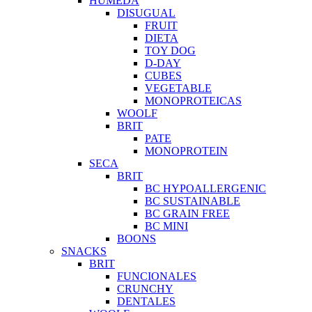
HUMEDA
DISUGUAL
FRUIT
DIETA
TOY DOG
D-DAY
CUBES
VEGETABLE
MONOPROTEICAS
WOOLF
BRIT
PATE
MONOPROTEIN
SECA
BRIT
BC HYPOALLERGENIC
BC SUSTAINABLE
BC GRAIN FREE
BC MINI
BOONS
SNACKS
BRIT
FUNCIONALES
CRUNCHY
DENTALES