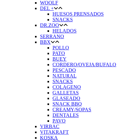
WOOLF
DEL +
HUESOS PRENSADOS
SNACKS
DR.ZOO
HELADOS
SERRANO
BBX
POLLO
PATO
BUEY
CORDERO/OVEJA/BUFALO
PESCADO
NATURAL
SNACKS
COLAGENO
GALLETAS
GLASEADO
SNACK BBQ
CREAMY/SOPAS
DENTALES
PAVO
VIRBAC
VITAKRAFT
KOSKA