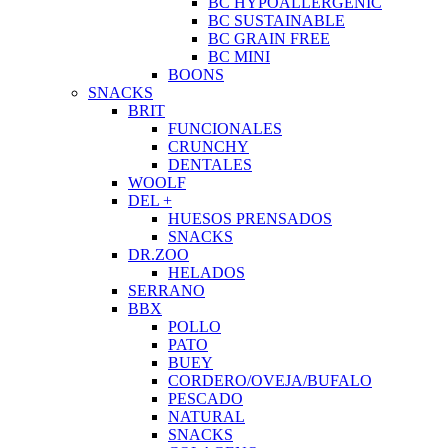
BC HYPOALLERGENIC
BC SUSTAINABLE
BC GRAIN FREE
BC MINI
BOONS
SNACKS
BRIT
FUNCIONALES
CRUNCHY
DENTALES
WOOLF
DEL +
HUESOS PRENSADOS
SNACKS
DR.ZOO
HELADOS
SERRANO
BBX
POLLO
PATO
BUEY
CORDERO/OVEJA/BUFALO
PESCADO
NATURAL
SNACKS