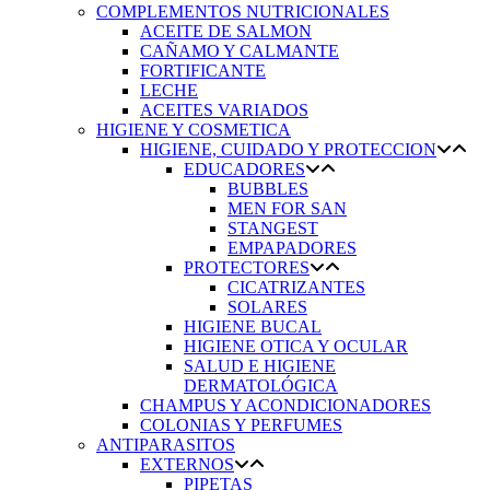
COMPLEMENTOS NUTRICIONALES
ACEITE DE SALMON
CAÑAMO Y CALMANTE
FORTIFICANTE
LECHE
ACEITES VARIADOS
HIGIENE Y COSMETICA
HIGIENE, CUIDADO Y PROTECCION
EDUCADORES
BUBBLES
MEN FOR SAN
STANGEST
EMPAPADORES
PROTECTORES
CICATRIZANTES
SOLARES
HIGIENE BUCAL
HIGIENE OTICA Y OCULAR
SALUD E HIGIENE
DERMATOLÓGICA
CHAMPUS Y ACONDICIONADORES
COLONIAS Y PERFUMES
ANTIPARASITOS
EXTERNOS
PIPETAS