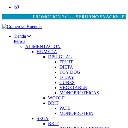
PROMOCION 7+1 en
SERRANO SNACKS
| PROMOC
Tienda
Perros
ALIMENTACION
HUMEDA
DISUGUAL
FRUIT
DIETA
TOY DOG
D-DAY
CUBES
VEGETABLE
MONOPROTEICAS
WOOLF
BRIT
PATE
MONOPROTEIN
SECA
BRIT