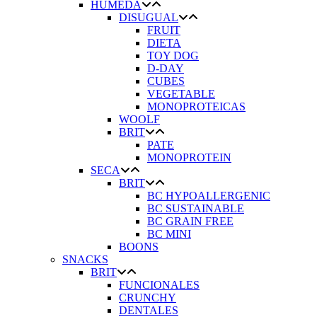
HUMEDA
DISUGUAL
FRUIT
DIETA
TOY DOG
D-DAY
CUBES
VEGETABLE
MONOPROTEICAS
WOOLF
BRIT
PATE
MONOPROTEIN
SECA
BRIT
BC HYPOALLERGENIC
BC SUSTAINABLE
BC GRAIN FREE
BC MINI
BOONS
SNACKS
BRIT
FUNCIONALES
CRUNCHY
DENTALES