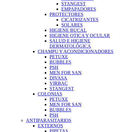
STANGEST
EMPAPADORES
PROTECTORES
CICATRIZANTES
SOLARES
HIGIENE BUCAL
HIGIENE OTICA Y OCULAR
SALUD E HIGIENE
DERMATOLÓGICA
CHAMPU Y ACONDICIONADORES
PETUXE
BUBBLES
PSH
MEN FOR SAN
DIVASA
VIRBAC
STANGEST
COLONIAS
PETUXE
MEN FOR SAN
BUBBLES
PSH
ANTIPARASITARIOS
EXTERNOS
PIPETAS