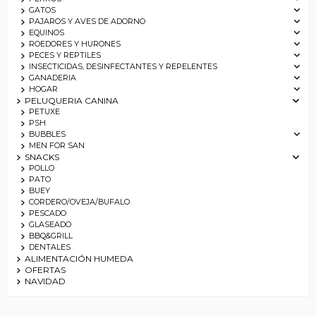
GATOS
PAJAROS Y AVES DE ADORNO
EQUINOS
ROEDORES Y HURONES
PECES Y REPTILES
INSECTICIDAS, DESINFECTANTES Y REPELENTES
GANADERIA
HOGAR
PELUQUERIA CANINA
PETUXE
PSH
BUBBLES
MEN FOR SAN
SNACKS
POLLO
PATO
BUEY
CORDERO/OVEJA/BUFALO
PESCADO
GLASEADO
BBQ&GRILL
DENTALES
ALIMENTACIÓN HUMEDA
OFERTAS
NAVIDAD