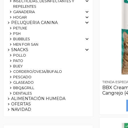
INSECTICIDAS, DESINFECTANTES Y
REPELENTES
GANADERIA
HOGAR
PELUQUERIA CANINA
PETUXE
PSH
BUBBLES
MEN FOR SAN
SNACKS
POLLO
PATO
BUEY
CORDERO/OVEJA/BUFALO
PESCADO
TIENDA ESPECI
GLASEADO
BBX Creamy
BBQ&GRILL
Cangrejo (
DENTALES
ALIMENTACIÓN HUMEDA
OFERTAS
NAVIDAD