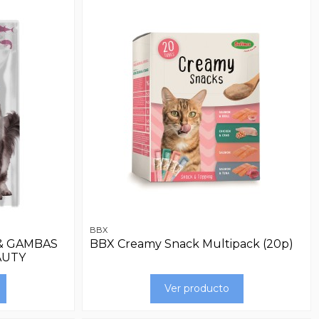
BBX
& GAMBAS
BBX Creamy Snack Multipack (20p)
AUTY
Ver producto