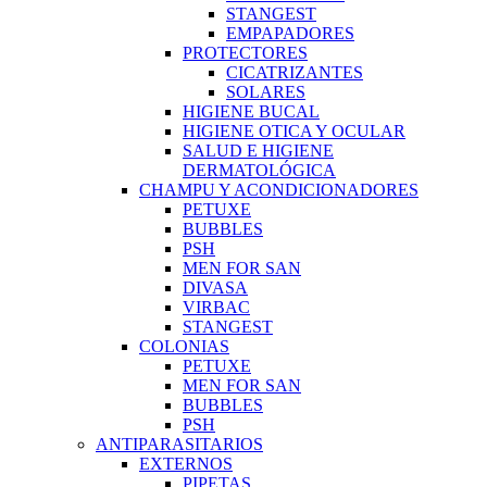
STANGEST
EMPAPADORES
PROTECTORES
CICATRIZANTES
SOLARES
HIGIENE BUCAL
HIGIENE OTICA Y OCULAR
SALUD E HIGIENE
DERMATOLÓGICA
CHAMPU Y ACONDICIONADORES
PETUXE
BUBBLES
PSH
MEN FOR SAN
DIVASA
VIRBAC
STANGEST
COLONIAS
PETUXE
MEN FOR SAN
BUBBLES
PSH
ANTIPARASITARIOS
EXTERNOS
PIPETAS