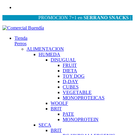
PROMOCION 7+1 en
SERRANO SNACKS
| PROM
Tienda
Perros
ALIMENTACION
HUMEDA
DISUGUAL
FRUIT
DIETA
TOY DOG
D-DAY
CUBES
VEGETABLE
MONOPROTEICAS
WOOLF
BRIT
PATE
MONOPROTEIN
SECA
BRIT