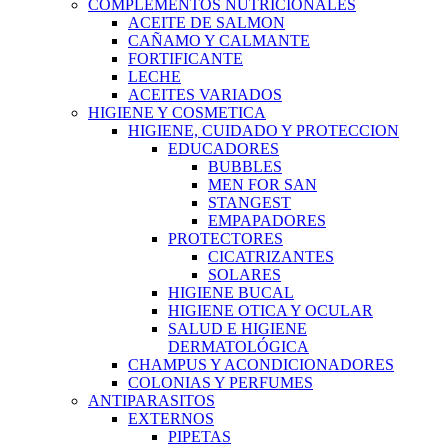
COMPLEMENTOS NUTRICIONALES
ACEITE DE SALMON
CAÑAMO Y CALMANTE
FORTIFICANTE
LECHE
ACEITES VARIADOS
HIGIENE Y COSMETICA
HIGIENE, CUIDADO Y PROTECCION
EDUCADORES
BUBBLES
MEN FOR SAN
STANGEST
EMPAPADORES
PROTECTORES
CICATRIZANTES
SOLARES
HIGIENE BUCAL
HIGIENE OTICA Y OCULAR
SALUD E HIGIENE
DERMATOLÓGICA
CHAMPUS Y ACONDICIONADORES
COLONIAS Y PERFUMES
ANTIPARASITOS
EXTERNOS
PIPETAS