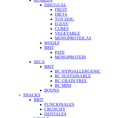
HUMEDA
DISUGUAL
FRUIT
DIETA
TOY DOG
D-DAY
CUBES
VEGETABLE
MONOPROTEICAS
WOOLF
BRIT
PATE
MONOPROTEIN
SECA
BRIT
BC HYPOALLERGENIC
BC SUSTAINABLE
BC GRAIN FREE
BC MINI
BOONS
SNACKS
BRIT
FUNCIONALES
CRUNCHY
DENTALES