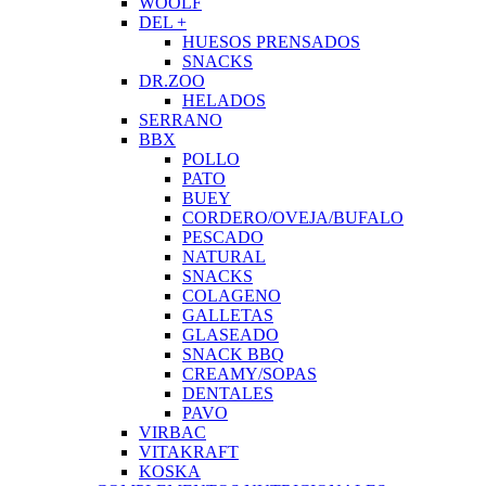
WOOLF
DEL +
HUESOS PRENSADOS
SNACKS
DR.ZOO
HELADOS
SERRANO
BBX
POLLO
PATO
BUEY
CORDERO/OVEJA/BUFALO
PESCADO
NATURAL
SNACKS
COLAGENO
GALLETAS
GLASEADO
SNACK BBQ
CREAMY/SOPAS
DENTALES
PAVO
VIRBAC
VITAKRAFT
KOSKA