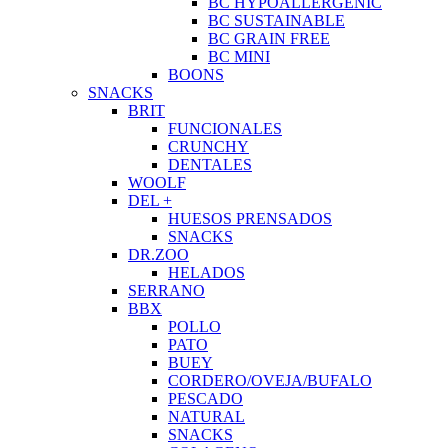
BC HYPOALLERGENIC
BC SUSTAINABLE
BC GRAIN FREE
BC MINI
BOONS
SNACKS
BRIT
FUNCIONALES
CRUNCHY
DENTALES
WOOLF
DEL +
HUESOS PRENSADOS
SNACKS
DR.ZOO
HELADOS
SERRANO
BBX
POLLO
PATO
BUEY
CORDERO/OVEJA/BUFALO
PESCADO
NATURAL
SNACKS