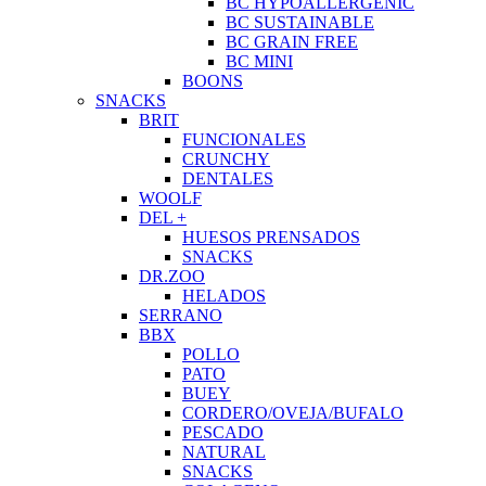
BC HYPOALLERGENIC
BC SUSTAINABLE
BC GRAIN FREE
BC MINI
BOONS
SNACKS
BRIT
FUNCIONALES
CRUNCHY
DENTALES
WOOLF
DEL +
HUESOS PRENSADOS
SNACKS
DR.ZOO
HELADOS
SERRANO
BBX
POLLO
PATO
BUEY
CORDERO/OVEJA/BUFALO
PESCADO
NATURAL
SNACKS