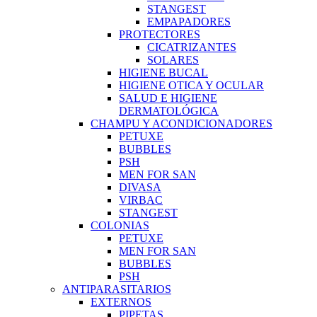
STANGEST
EMPAPADORES
PROTECTORES
CICATRIZANTES
SOLARES
HIGIENE BUCAL
HIGIENE OTICA Y OCULAR
SALUD E HIGIENE
DERMATOLÓGICA
CHAMPU Y ACONDICIONADORES
PETUXE
BUBBLES
PSH
MEN FOR SAN
DIVASA
VIRBAC
STANGEST
COLONIAS
PETUXE
MEN FOR SAN
BUBBLES
PSH
ANTIPARASITARIOS
EXTERNOS
PIPETAS