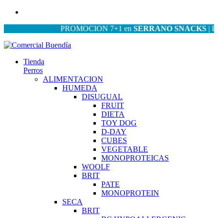
PROMOCION 7+1 en
SERRANO SNACKS
| PROMO
Tienda
Perros
ALIMENTACION
HUMEDA
DISUGUAL
FRUIT
DIETA
TOY DOG
D-DAY
CUBES
VEGETABLE
MONOPROTEICAS
WOOLF
BRIT
PATE
MONOPROTEIN
SECA
BRIT