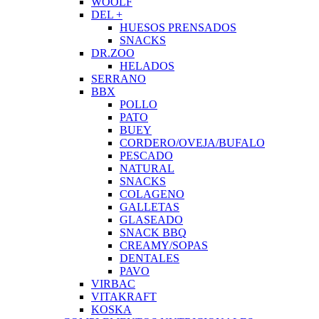
WOOLF
DEL +
HUESOS PRENSADOS
SNACKS
DR.ZOO
HELADOS
SERRANO
BBX
POLLO
PATO
BUEY
CORDERO/OVEJA/BUFALO
PESCADO
NATURAL
SNACKS
COLAGENO
GALLETAS
GLASEADO
SNACK BBQ
CREAMY/SOPAS
DENTALES
PAVO
VIRBAC
VITAKRAFT
KOSKA