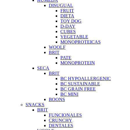
HUMEDA
DISUGUAL
FRUIT
DIETA
TOY DOG
D-DAY
CUBES
VEGETABLE
MONOPROTEICAS
WOOLF
BRIT
PATE
MONOPROTEIN
SECA
BRIT
BC HYPOALLERGENIC
BC SUSTAINABLE
BC GRAIN FREE
BC MINI
BOONS
SNACKS
BRIT
FUNCIONALES
CRUNCHY
DENTALES