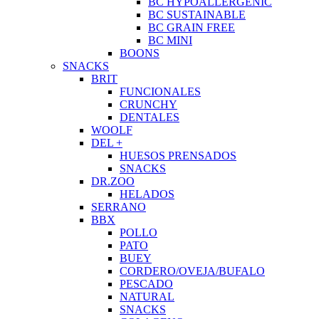
BC HYPOALLERGENIC
BC SUSTAINABLE
BC GRAIN FREE
BC MINI
BOONS
SNACKS
BRIT
FUNCIONALES
CRUNCHY
DENTALES
WOOLF
DEL +
HUESOS PRENSADOS
SNACKS
DR.ZOO
HELADOS
SERRANO
BBX
POLLO
PATO
BUEY
CORDERO/OVEJA/BUFALO
PESCADO
NATURAL
SNACKS