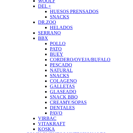
WOOLF
DEL +
HUESOS PRENSADOS
SNACKS
DR.ZOO
HELADOS
SERRANO
BBX
POLLO
PATO
BUEY
CORDERO/OVEJA/BUFALO
PESCADO
NATURAL
SNACKS
COLAGENO
GALLETAS
GLASEADO
SNACK BBQ
CREAMY/SOPAS
DENTALES
PAVO
VIRBAC
VITAKRAFT
KOSKA