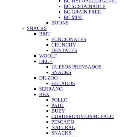
BC HYPOALLERGENIC
BC SUSTAINABLE
BC GRAIN FREE
BC MINI
BOONS
SNACKS
BRIT
FUNCIONALES
CRUNCHY
DENTALES
WOOLF
DEL +
HUESOS PRENSADOS
SNACKS
DR.ZOO
HELADOS
SERRANO
BBX
POLLO
PATO
BUEY
CORDERO/OVEJA/BUFALO
PESCADO
NATURAL
SNACKS