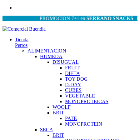
PROMOCION 7+1 en
SERRANO SNACKS
| PROM
Tienda
Perros
ALIMENTACION
HUMEDA
DISUGUAL
FRUIT
DIETA
TOY DOG
D-DAY
CUBES
VEGETABLE
MONOPROTEICAS
WOOLF
BRIT
PATE
MONOPROTEIN
SECA
BRIT