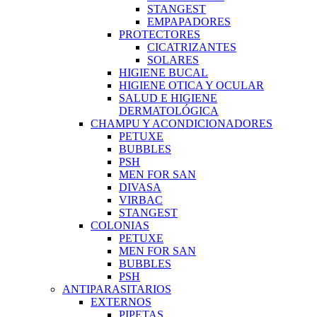
STANGEST
EMPAPADORES
PROTECTORES
CICATRIZANTES
SOLARES
HIGIENE BUCAL
HIGIENE OTICA Y OCULAR
SALUD E HIGIENE
DERMATOLÓGICA
CHAMPU Y ACONDICIONADORES
PETUXE
BUBBLES
PSH
MEN FOR SAN
DIVASA
VIRBAC
STANGEST
COLONIAS
PETUXE
MEN FOR SAN
BUBBLES
PSH
ANTIPARASITARIOS
EXTERNOS
PIPETAS