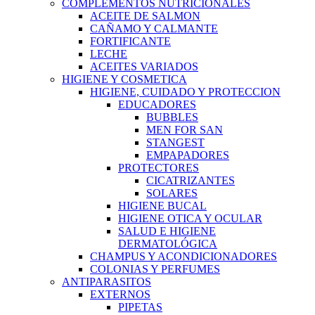
COMPLEMENTOS NUTRICIONALES
ACEITE DE SALMON
CAÑAMO Y CALMANTE
FORTIFICANTE
LECHE
ACEITES VARIADOS
HIGIENE Y COSMETICA
HIGIENE, CUIDADO Y PROTECCION
EDUCADORES
BUBBLES
MEN FOR SAN
STANGEST
EMPAPADORES
PROTECTORES
CICATRIZANTES
SOLARES
HIGIENE BUCAL
HIGIENE OTICA Y OCULAR
SALUD E HIGIENE
DERMATOLÓGICA
CHAMPUS Y ACONDICIONADORES
COLONIAS Y PERFUMES
ANTIPARASITOS
EXTERNOS
PIPETAS