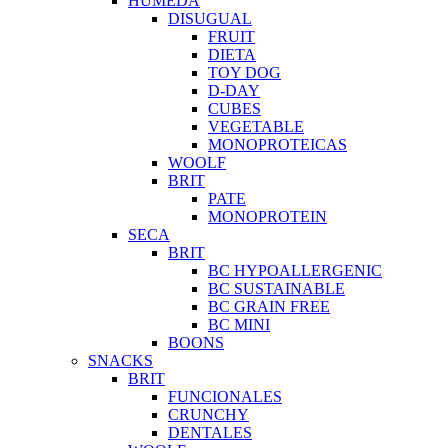
HUMEDA
DISUGUAL
FRUIT
DIETA
TOY DOG
D-DAY
CUBES
VEGETABLE
MONOPROTEICAS
WOOLF
BRIT
PATE
MONOPROTEIN
SECA
BRIT
BC HYPOALLERGENIC
BC SUSTAINABLE
BC GRAIN FREE
BC MINI
BOONS
SNACKS
BRIT
FUNCIONALES
CRUNCHY
DENTALES