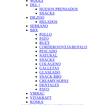
WOOLF
DEL +
HUESOS PRENSADOS
SNACKS
DR.ZOO
HELADOS
SERRANO
BBX
POLLO
PATO
BUEY
CORDERO/OVEJA/BUFALO
PESCADO
NATURAL
SNACKS
COLAGENO
GALLETAS
GLASEADO
SNACK BBQ
CREAMY/SOPAS
DENTALES
PAVO
VIRBAC
VITAKRAFT
KOSKA