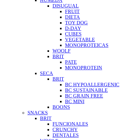
HUMEDA
DISUGUAL
FRUIT
DIETA
TOY DOG
D-DAY
CUBES
VEGETABLE
MONOPROTEICAS
WOOLF
BRIT
PATE
MONOPROTEIN
SECA
BRIT
BC HYPOALLERGENIC
BC SUSTAINABLE
BC GRAIN FREE
BC MINI
BOONS
SNACKS
BRIT
FUNCIONALES
CRUNCHY
DENTALES