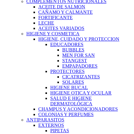
COMPLEMENTOS NUTRICIONALES
ACEITE DE SALMON
CAÑAMO Y CALMANTE
FORTIFICANTE
LECHE
ACEITES VARIADOS
HIGIENE Y COSMETICA
HIGIENE, CUIDADO Y PROTECCION
EDUCADORES
BUBBLES
MEN FOR SAN
STANGEST
EMPAPADORES
PROTECTORES
CICATRIZANTES
SOLARES
HIGIENE BUCAL
HIGIENE OTICA Y OCULAR
SALUD E HIGIENE
DERMATOLÓGICA
CHAMPUS Y ACONDICIONADORES
COLONIAS Y PERFUMES
ANTIPARASITOS
EXTERNOS
PIPETAS