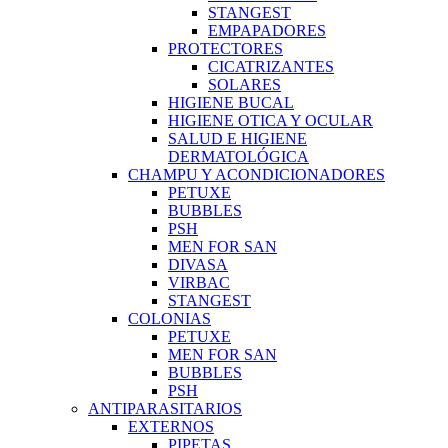
STANGEST
EMPAPADORES
PROTECTORES
CICATRIZANTES
SOLARES
HIGIENE BUCAL
HIGIENE OTICA Y OCULAR
SALUD E HIGIENE
DERMATOLÓGICA
CHAMPU Y ACONDICIONADORES
PETUXE
BUBBLES
PSH
MEN FOR SAN
DIVASA
VIRBAC
STANGEST
COLONIAS
PETUXE
MEN FOR SAN
BUBBLES
PSH
ANTIPARASITARIOS
EXTERNOS
PIPETAS