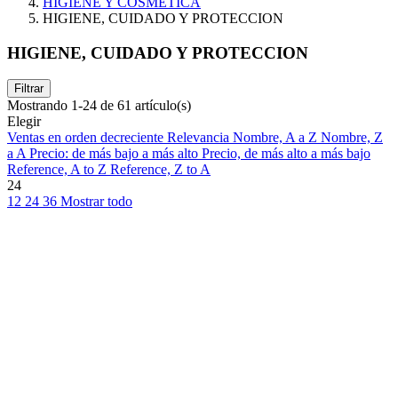
HIGIENE Y COSMETICA
HIGIENE, CUIDADO Y PROTECCION
HIGIENE, CUIDADO Y PROTECCION
Filtrar
Mostrando 1-24 de 61 artículo(s)
Elegir
Ventas en orden decreciente
Relevancia
Nombre, A a Z
Nombre, Z
a A
Precio: de más bajo a más alto
Precio, de más alto a más bajo
Reference, A to Z
Reference, Z to A
24
12
24
36
Mostrar todo