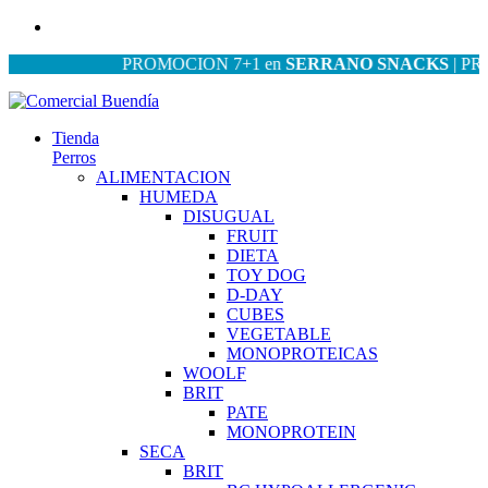
PROMOCION 7+1 en
SERRANO SNACKS
| PROMOC
Tienda
Perros
ALIMENTACION
HUMEDA
DISUGUAL
FRUIT
DIETA
TOY DOG
D-DAY
CUBES
VEGETABLE
MONOPROTEICAS
WOOLF
BRIT
PATE
MONOPROTEIN
SECA
BRIT