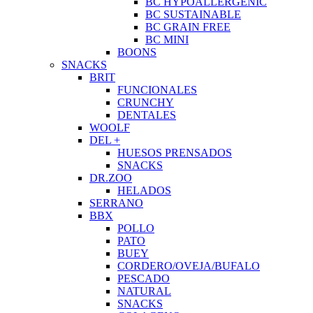
BC HYPOALLERGENIC
BC SUSTAINABLE
BC GRAIN FREE
BC MINI
BOONS
SNACKS
BRIT
FUNCIONALES
CRUNCHY
DENTALES
WOOLF
DEL +
HUESOS PRENSADOS
SNACKS
DR.ZOO
HELADOS
SERRANO
BBX
POLLO
PATO
BUEY
CORDERO/OVEJA/BUFALO
PESCADO
NATURAL
SNACKS