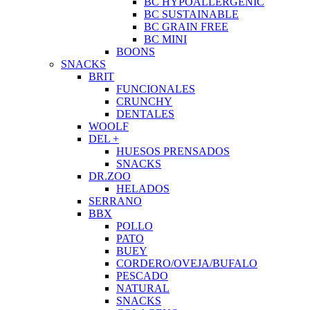
BC HYPOALLERGENIC
BC SUSTAINABLE
BC GRAIN FREE
BC MINI
BOONS
SNACKS
BRIT
FUNCIONALES
CRUNCHY
DENTALES
WOOLF
DEL +
HUESOS PRENSADOS
SNACKS
DR.ZOO
HELADOS
SERRANO
BBX
POLLO
PATO
BUEY
CORDERO/OVEJA/BUFALO
PESCADO
NATURAL
SNACKS