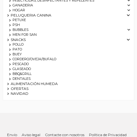
INSECTICIDAS, DESINFECTANTES Y REPELENTES
GANADERIA
HOGAR
PELUQUERIA CANINA
PETUXE
PSH
BUBBLES
MEN FOR SAN
SNACKS
POLLO
PATO
BUEY
CORDERO/OVEJA/BUFALO
PESCADO
GLASEADO
BBQ&GRILL
DENTALES
ALIMENTACIÓN HUMEDA
OFERTAS
NAVIDAD
Envío
Aviso legal
Contacte con nosotros
Política de Privacidad