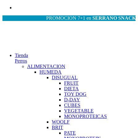
PROMOCION 7+1 en
SERRANO SNACKS
| PR
Tienda
Perros
ALIMENTACION
HUMEDA
DISUGUAL
FRUIT
DIETA
TOY DOG
D-DAY
CUBES
VEGETABLE
MONOPROTEICAS
WOOLF
BRIT
PATE