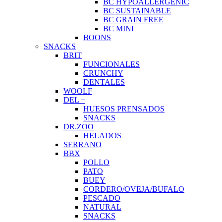
BC HYPOALLERGENIC
BC SUSTAINABLE
BC GRAIN FREE
BC MINI
BOONS
SNACKS
BRIT
FUNCIONALES
CRUNCHY
DENTALES
WOOLF
DEL +
HUESOS PRENSADOS
SNACKS
DR.ZOO
HELADOS
SERRANO
BBX
POLLO
PATO
BUEY
CORDERO/OVEJA/BUFALO
PESCADO
NATURAL
SNACKS