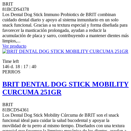
BRIT
81BCDS4378
Los Dental Dog Stick Immuno Probiotics de BRIT combinan
cuidado dental diario y apoyo al sistema inmunitario en un solo
snack funcional. Gracias a su textura especial y forma diseñada para
favorecer la masticación prolongada, ayudan a reducir la
acumulación de placa y sarro, contribuyendo a mantener dientes más
limpios,...
Ver producto
Time left
146
d.
18
:
17
:
39
PERROS
BRIT DENTAL DOG STICK MOBILITY
CURCUMA 251GR
BRIT
81BCDS4361
Los Dental Dog Stick Mobility Cúrcuma de BRIT son el snack
funcional ideal para cuidar la salud bucodental y apoyar la
movilidad de tu perro al mismo tiempo. Diseñados con una textura
especial que favorece la limpieza mecánica de los dientes, ayudan a