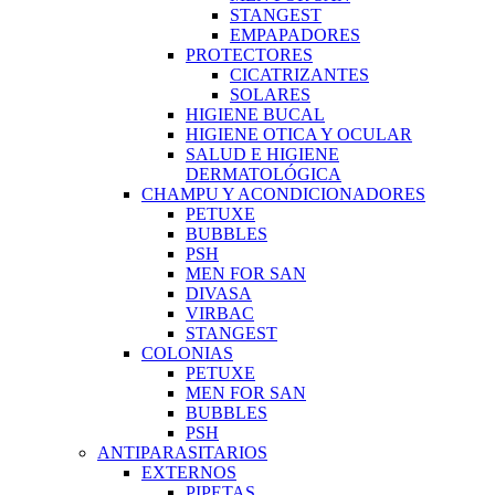
STANGEST
EMPAPADORES
PROTECTORES
CICATRIZANTES
SOLARES
HIGIENE BUCAL
HIGIENE OTICA Y OCULAR
SALUD E HIGIENE
DERMATOLÓGICA
CHAMPU Y ACONDICIONADORES
PETUXE
BUBBLES
PSH
MEN FOR SAN
DIVASA
VIRBAC
STANGEST
COLONIAS
PETUXE
MEN FOR SAN
BUBBLES
PSH
ANTIPARASITARIOS
EXTERNOS
PIPETAS