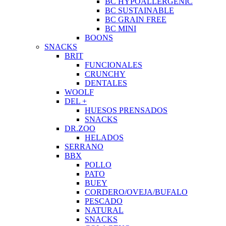
BC HYPOALLERGENIC
BC SUSTAINABLE
BC GRAIN FREE
BC MINI
BOONS
SNACKS
BRIT
FUNCIONALES
CRUNCHY
DENTALES
WOOLF
DEL +
HUESOS PRENSADOS
SNACKS
DR.ZOO
HELADOS
SERRANO
BBX
POLLO
PATO
BUEY
CORDERO/OVEJA/BUFALO
PESCADO
NATURAL
SNACKS