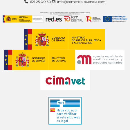
621 25 00 50
info@comercialbuendia.com