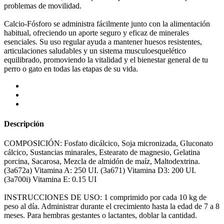
problemas de movilidad.
Calcio-Fósforo se administra fácilmente junto con la alimentación
habitual, ofreciendo un aporte seguro y eficaz de minerales
esenciales. Su uso regular ayuda a mantener huesos resistentes,
articulaciones saludables y un sistema musculoesquelético
equilibrado, promoviendo la vitalidad y el bienestar general de tu
perro o gato en todas las etapas de su vida.
Descripción
COMPOSICIÓN: Fosfato dicálcico, Soja micronizada, Gluconato
cálcico, Sustancias minarales, Estearato de magnesio, Gelatina
porcina, Sacarosa, Mezcla de almidón de maíz, Maltodextrina.
(3a672a) Vitamina A: 250 UI. (3a671) Vitamina D3: 200 UI.
(3a700i) Vitamina E: 0.15 UI
INSTRUCCIONES DE USO: 1 comprimido por cada 10 kg de
peso al día. Administrar durante el crecimiento hasta la edad de 7 a 8
meses. Para hembras gestantes o lactantes, doblar la cantidad.