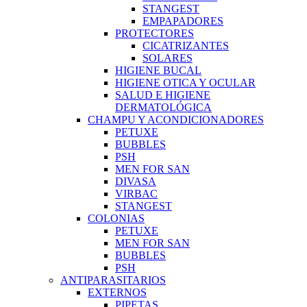
STANGEST
EMPAPADORES
PROTECTORES
CICATRIZANTES
SOLARES
HIGIENE BUCAL
HIGIENE OTICA Y OCULAR
SALUD E HIGIENE
DERMATOLÓGICA
CHAMPU Y ACONDICIONADORES
PETUXE
BUBBLES
PSH
MEN FOR SAN
DIVASA
VIRBAC
STANGEST
COLONIAS
PETUXE
MEN FOR SAN
BUBBLES
PSH
ANTIPARASITARIOS
EXTERNOS
PIPETAS