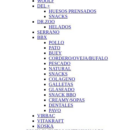
WOOLF
DEL +
HUESOS PRENSADOS
SNACKS
DR.ZOO
HELADOS
SERRANO
BBX
POLLO
PATO
BUEY
CORDERO/OVEJA/BUFALO
PESCADO
NATURAL
SNACKS
COLAGENO
GALLETAS
GLASEADO
SNACK BBQ
CREAMY/SOPAS
DENTALES
PAVO
VIRBAC
VITAKRAFT
KOSKA