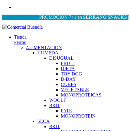
PROMOCION 7+1 en
SERRANO SNACKS
| PRO
Tienda
Perros
ALIMENTACION
HUMEDA
DISUGUAL
FRUIT
DIETA
TOY DOG
D-DAY
CUBES
VEGETABLE
MONOPROTEICAS
WOOLF
BRIT
PATE
MONOPROTEIN
SECA
BRIT