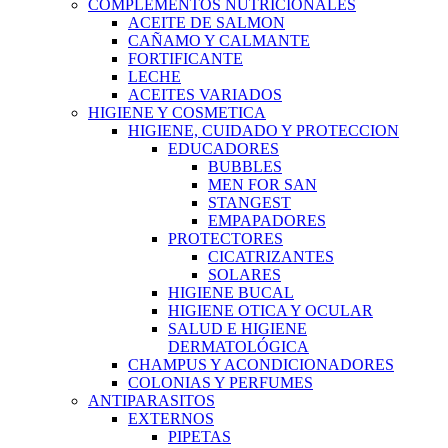
COMPLEMENTOS NUTRICIONALES
ACEITE DE SALMON
CAÑAMO Y CALMANTE
FORTIFICANTE
LECHE
ACEITES VARIADOS
HIGIENE Y COSMETICA
HIGIENE, CUIDADO Y PROTECCION
EDUCADORES
BUBBLES
MEN FOR SAN
STANGEST
EMPAPADORES
PROTECTORES
CICATRIZANTES
SOLARES
HIGIENE BUCAL
HIGIENE OTICA Y OCULAR
SALUD E HIGIENE
DERMATOLÓGICA
CHAMPUS Y ACONDICIONADORES
COLONIAS Y PERFUMES
ANTIPARASITOS
EXTERNOS
PIPETAS