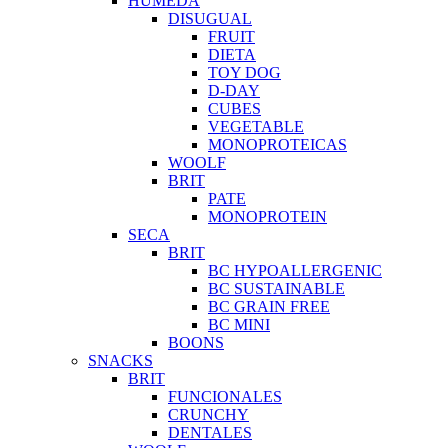
HUMEDA
DISUGUAL
FRUIT
DIETA
TOY DOG
D-DAY
CUBES
VEGETABLE
MONOPROTEICAS
WOOLF
BRIT
PATE
MONOPROTEIN
SECA
BRIT
BC HYPOALLERGENIC
BC SUSTAINABLE
BC GRAIN FREE
BC MINI
BOONS
SNACKS
BRIT
FUNCIONALES
CRUNCHY
DENTALES