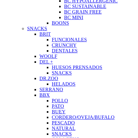
BC HYPOALLERGENIC
BC SUSTAINABLE
BC GRAIN FREE
BC MINI
BOONS
SNACKS
BRIT
FUNCIONALES
CRUNCHY
DENTALES
WOOLF
DEL +
HUESOS PRENSADOS
SNACKS
DR.ZOO
HELADOS
SERRANO
BBX
POLLO
PATO
BUEY
CORDERO/OVEJA/BUFALO
PESCADO
NATURAL
SNACKS