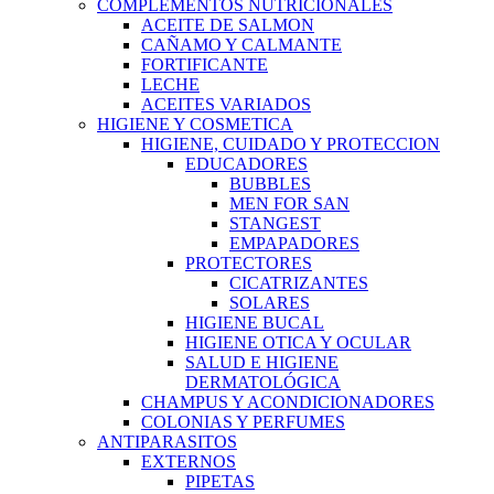
COMPLEMENTOS NUTRICIONALES
ACEITE DE SALMON
CAÑAMO Y CALMANTE
FORTIFICANTE
LECHE
ACEITES VARIADOS
HIGIENE Y COSMETICA
HIGIENE, CUIDADO Y PROTECCION
EDUCADORES
BUBBLES
MEN FOR SAN
STANGEST
EMPAPADORES
PROTECTORES
CICATRIZANTES
SOLARES
HIGIENE BUCAL
HIGIENE OTICA Y OCULAR
SALUD E HIGIENE
DERMATOLÓGICA
CHAMPUS Y ACONDICIONADORES
COLONIAS Y PERFUMES
ANTIPARASITOS
EXTERNOS
PIPETAS