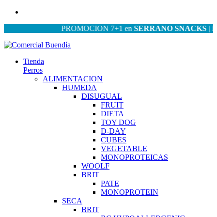
PROMOCION 7+1 en
SERRANO SNACKS
| PROMO
Tienda
Perros
ALIMENTACION
HUMEDA
DISUGUAL
FRUIT
DIETA
TOY DOG
D-DAY
CUBES
VEGETABLE
MONOPROTEICAS
WOOLF
BRIT
PATE
MONOPROTEIN
SECA
BRIT