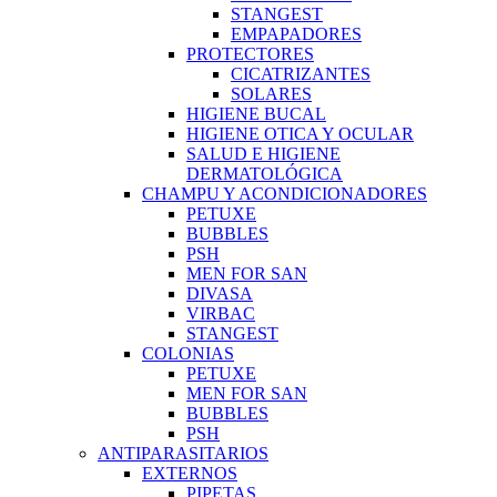
STANGEST
EMPAPADORES
PROTECTORES
CICATRIZANTES
SOLARES
HIGIENE BUCAL
HIGIENE OTICA Y OCULAR
SALUD E HIGIENE
DERMATOLÓGICA
CHAMPU Y ACONDICIONADORES
PETUXE
BUBBLES
PSH
MEN FOR SAN
DIVASA
VIRBAC
STANGEST
COLONIAS
PETUXE
MEN FOR SAN
BUBBLES
PSH
ANTIPARASITARIOS
EXTERNOS
PIPETAS