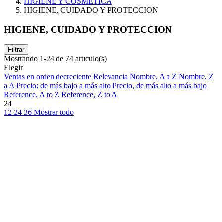
HIGIENE Y COSMETICA
HIGIENE, CUIDADO Y PROTECCION
HIGIENE, CUIDADO Y PROTECCION
Filtrar
Mostrando 1-24 de 74 artículo(s)
Elegir
Ventas en orden decreciente
Relevancia
Nombre, A a Z
Nombre, Z
a A
Precio: de más bajo a más alto
Precio, de más alto a más bajo
Reference, A to Z
Reference, Z to A
24
12
24
36
Mostrar todo