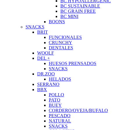
BC HYPOALLERGENIC
BC SUSTAINABLE
BC GRAIN FREE
BC MINI
BOONS
SNACKS
BRIT
FUNCIONALES
CRUNCHY
DENTALES
WOOLF
DEL +
HUESOS PRENSADOS
SNACKS
DR.ZOO
HELADOS
SERRANO
BBX
POLLO
PATO
BUEY
CORDERO/OVEJA/BUFALO
PESCADO
NATURAL
SNACKS