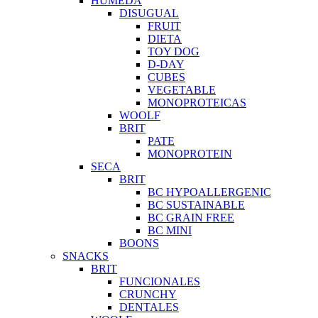
HUMEDA
DISUGUAL
FRUIT
DIETA
TOY DOG
D-DAY
CUBES
VEGETABLE
MONOPROTEICAS
WOOLF
BRIT
PATE
MONOPROTEIN
SECA
BRIT
BC HYPOALLERGENIC
BC SUSTAINABLE
BC GRAIN FREE
BC MINI
BOONS
SNACKS
BRIT
FUNCIONALES
CRUNCHY
DENTALES