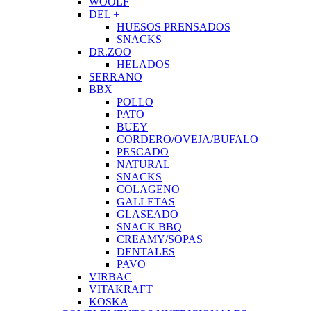
WOOLF
DEL +
HUESOS PRENSADOS
SNACKS
DR.ZOO
HELADOS
SERRANO
BBX
POLLO
PATO
BUEY
CORDERO/OVEJA/BUFALO
PESCADO
NATURAL
SNACKS
COLAGENO
GALLETAS
GLASEADO
SNACK BBQ
CREAMY/SOPAS
DENTALES
PAVO
VIRBAC
VITAKRAFT
KOSKA