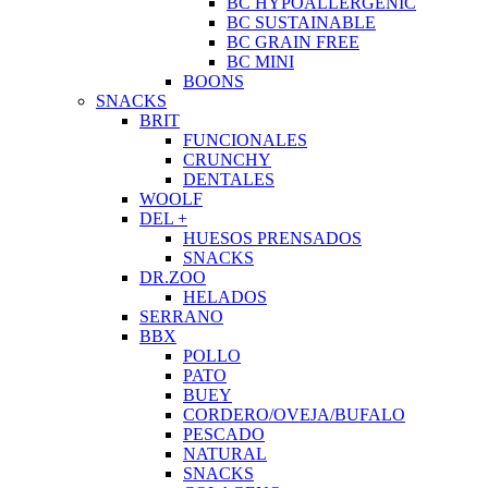
BC HYPOALLERGENIC
BC SUSTAINABLE
BC GRAIN FREE
BC MINI
BOONS
SNACKS
BRIT
FUNCIONALES
CRUNCHY
DENTALES
WOOLF
DEL +
HUESOS PRENSADOS
SNACKS
DR.ZOO
HELADOS
SERRANO
BBX
POLLO
PATO
BUEY
CORDERO/OVEJA/BUFALO
PESCADO
NATURAL
SNACKS