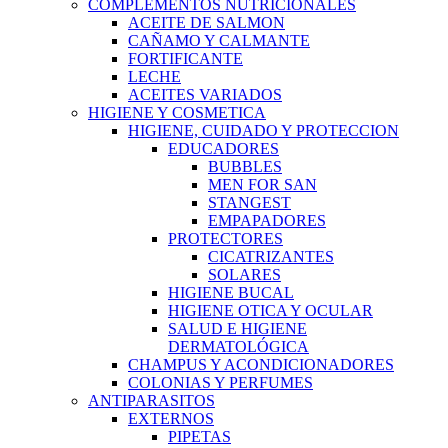
COMPLEMENTOS NUTRICIONALES
ACEITE DE SALMON
CAÑAMO Y CALMANTE
FORTIFICANTE
LECHE
ACEITES VARIADOS
HIGIENE Y COSMETICA
HIGIENE, CUIDADO Y PROTECCION
EDUCADORES
BUBBLES
MEN FOR SAN
STANGEST
EMPAPADORES
PROTECTORES
CICATRIZANTES
SOLARES
HIGIENE BUCAL
HIGIENE OTICA Y OCULAR
SALUD E HIGIENE
DERMATOLÓGICA
CHAMPUS Y ACONDICIONADORES
COLONIAS Y PERFUMES
ANTIPARASITOS
EXTERNOS
PIPETAS