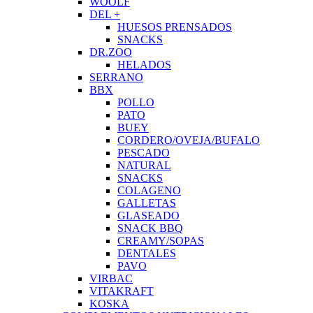
WOOLF
DEL +
HUESOS PRENSADOS
SNACKS
DR.ZOO
HELADOS
SERRANO
BBX
POLLO
PATO
BUEY
CORDERO/OVEJA/BUFALO
PESCADO
NATURAL
SNACKS
COLAGENO
GALLETAS
GLASEADO
SNACK BBQ
CREAMY/SOPAS
DENTALES
PAVO
VIRBAC
VITAKRAFT
KOSKA