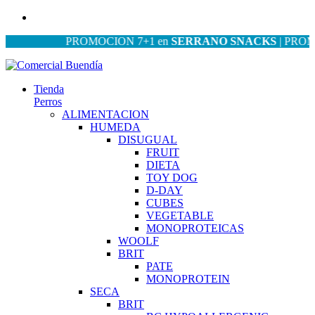
PROMOCION 7+1 en
SERRANO SNACKS
| PROMOCIO
Tienda
Perros
ALIMENTACION
HUMEDA
DISUGUAL
FRUIT
DIETA
TOY DOG
D-DAY
CUBES
VEGETABLE
MONOPROTEICAS
WOOLF
BRIT
PATE
MONOPROTEIN
SECA
BRIT