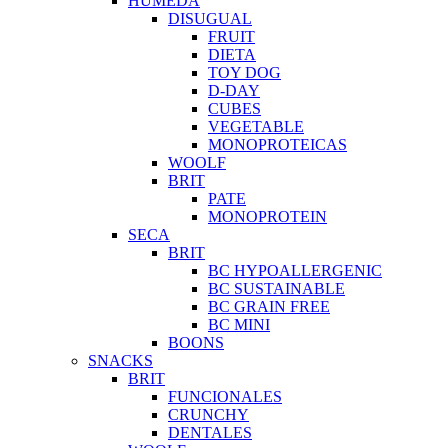
HUMEDA
DISUGUAL
FRUIT
DIETA
TOY DOG
D-DAY
CUBES
VEGETABLE
MONOPROTEICAS
WOOLF
BRIT
PATE
MONOPROTEIN
SECA
BRIT
BC HYPOALLERGENIC
BC SUSTAINABLE
BC GRAIN FREE
BC MINI
BOONS
SNACKS
BRIT
FUNCIONALES
CRUNCHY
DENTALES