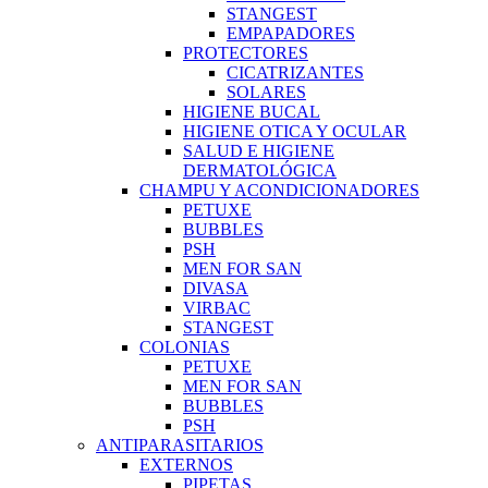
STANGEST
EMPAPADORES
PROTECTORES
CICATRIZANTES
SOLARES
HIGIENE BUCAL
HIGIENE OTICA Y OCULAR
SALUD E HIGIENE
DERMATOLÓGICA
CHAMPU Y ACONDICIONADORES
PETUXE
BUBBLES
PSH
MEN FOR SAN
DIVASA
VIRBAC
STANGEST
COLONIAS
PETUXE
MEN FOR SAN
BUBBLES
PSH
ANTIPARASITARIOS
EXTERNOS
PIPETAS