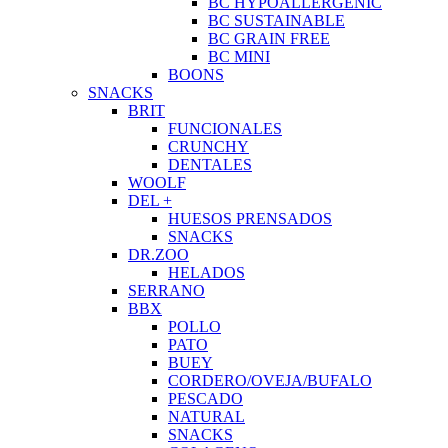
BC HYPOALLERGENIC
BC SUSTAINABLE
BC GRAIN FREE
BC MINI
BOONS
SNACKS
BRIT
FUNCIONALES
CRUNCHY
DENTALES
WOOLF
DEL +
HUESOS PRENSADOS
SNACKS
DR.ZOO
HELADOS
SERRANO
BBX
POLLO
PATO
BUEY
CORDERO/OVEJA/BUFALO
PESCADO
NATURAL
SNACKS