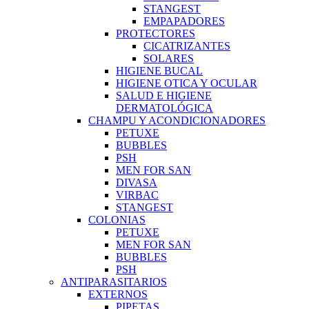
STANGEST
EMPAPADORES
PROTECTORES
CICATRIZANTES
SOLARES
HIGIENE BUCAL
HIGIENE OTICA Y OCULAR
SALUD E HIGIENE
DERMATOLÓGICA
CHAMPU Y ACONDICIONADORES
PETUXE
BUBBLES
PSH
MEN FOR SAN
DIVASA
VIRBAC
STANGEST
COLONIAS
PETUXE
MEN FOR SAN
BUBBLES
PSH
ANTIPARASITARIOS
EXTERNOS
PIPETAS