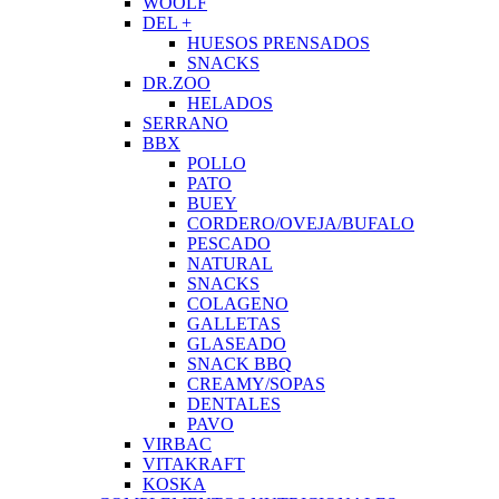
WOOLF
DEL +
HUESOS PRENSADOS
SNACKS
DR.ZOO
HELADOS
SERRANO
BBX
POLLO
PATO
BUEY
CORDERO/OVEJA/BUFALO
PESCADO
NATURAL
SNACKS
COLAGENO
GALLETAS
GLASEADO
SNACK BBQ
CREAMY/SOPAS
DENTALES
PAVO
VIRBAC
VITAKRAFT
KOSKA