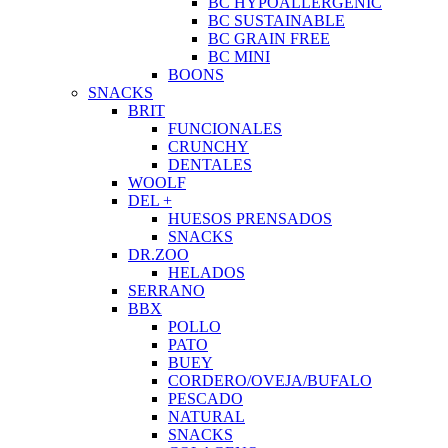
BC HYPOALLERGENIC
BC SUSTAINABLE
BC GRAIN FREE
BC MINI
BOONS
SNACKS
BRIT
FUNCIONALES
CRUNCHY
DENTALES
WOOLF
DEL +
HUESOS PRENSADOS
SNACKS
DR.ZOO
HELADOS
SERRANO
BBX
POLLO
PATO
BUEY
CORDERO/OVEJA/BUFALO
PESCADO
NATURAL
SNACKS