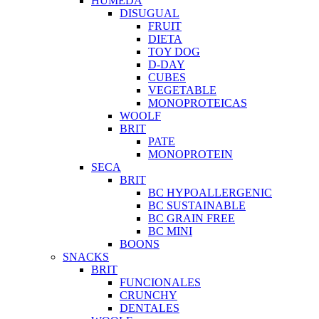
HUMEDA
DISUGUAL
FRUIT
DIETA
TOY DOG
D-DAY
CUBES
VEGETABLE
MONOPROTEICAS
WOOLF
BRIT
PATE
MONOPROTEIN
SECA
BRIT
BC HYPOALLERGENIC
BC SUSTAINABLE
BC GRAIN FREE
BC MINI
BOONS
SNACKS
BRIT
FUNCIONALES
CRUNCHY
DENTALES