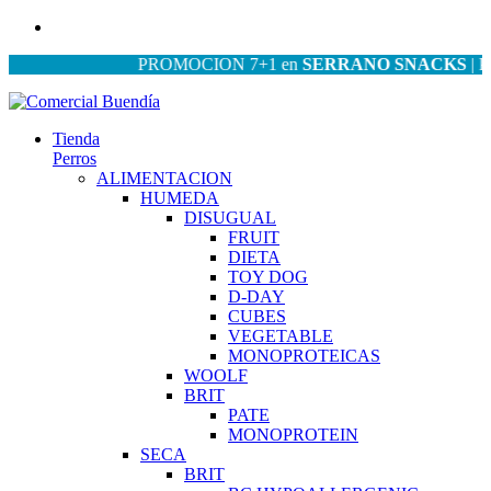
PROMOCION 7+1 en
SERRANO SNACKS
| PROMO
Tienda
Perros
ALIMENTACION
HUMEDA
DISUGUAL
FRUIT
DIETA
TOY DOG
D-DAY
CUBES
VEGETABLE
MONOPROTEICAS
WOOLF
BRIT
PATE
MONOPROTEIN
SECA
BRIT