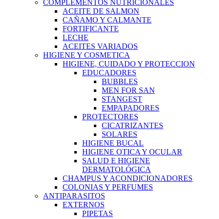
COMPLEMENTOS NUTRICIONALES
ACEITE DE SALMON
CAÑAMO Y CALMANTE
FORTIFICANTE
LECHE
ACEITES VARIADOS
HIGIENE Y COSMETICA
HIGIENE, CUIDADO Y PROTECCION
EDUCADORES
BUBBLES
MEN FOR SAN
STANGEST
EMPAPADORES
PROTECTORES
CICATRIZANTES
SOLARES
HIGIENE BUCAL
HIGIENE OTICA Y OCULAR
SALUD E HIGIENE
DERMATOLÓGICA
CHAMPUS Y ACONDICIONADORES
COLONIAS Y PERFUMES
ANTIPARASITOS
EXTERNOS
PIPETAS