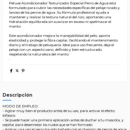
Petuxe Acondicionador Texturizador Especial Perro de Agua está
formulado para cubrir las necesidades específicas del pelaje rizado y
lanoso de los perros de agua. Su fórmula profesional ayuda a
mantener y realzar la textura natural del rizo, aportando una
hidratación equilibrada sin suavizar en exceso ni apelmazar el
manto.
Este acondicionador mejora la manejabilidad del pelo, aporta
elasticidad y protege la fibra capilar, facilitando el mantenimiento
diario y el trabajo de peluquería. Ideal para uso frecuente, deja el
pelaje con un aspecto sano, definido y bien estructurado,
respetando la naturaleza del manto.
.
Descripción
MODO DE EMPLEO:
- Agitar muy bien el producto antes de su uso, para activar el efecto
bifásico.
- Se puede hacer una primera aplicación antes de duchar a tu mascota, y
cepillar para desenredar los nudos que se han formado.
- Aplicar una vez el perro ha sido bañado con el champú de perros de agua