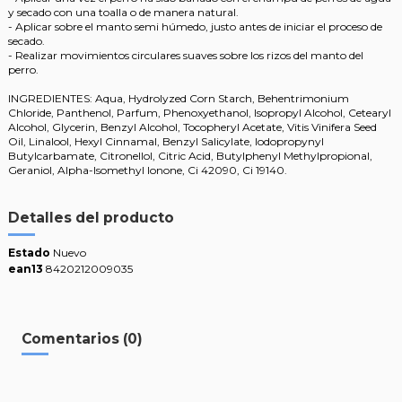
y secado con una toalla o de manera natural.
- Aplicar sobre el manto semi húmedo, justo antes de iniciar el proceso de
secado.
- Realizar movimientos circulares suaves sobre los rizos del manto del
perro.
INGREDIENTES: Aqua, Hydrolyzed Corn Starch, Behentrimonium
Chloride, Panthenol, Parfum, Phenoxyethanol, Isopropyl Alcohol, Cetearyl
Alcohol, Glycerin, Benzyl Alcohol, Tocopheryl Acetate, Vitis Vinifera Seed
Oil, Linalool, Hexyl Cinnamal, Benzyl Salicylate, Iodopropynyl
Butylcarbamate, Citronellol, Citric Acid, Butylphenyl Methylpropional,
Geraniol, Alpha-Isomethyl Ionone, Ci 42090, Ci 19140.
Detalles del producto
Estado
Nuevo
ean13
8420212009035
Comentarios (0)