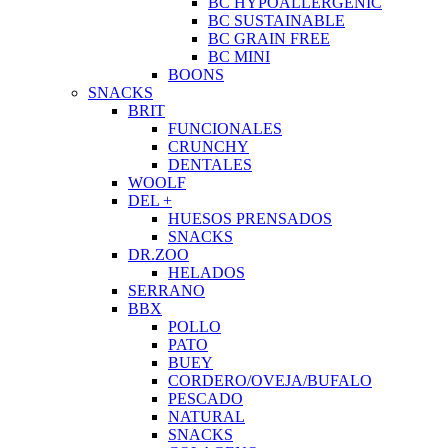
BC HYPOALLERGENIC
BC SUSTAINABLE
BC GRAIN FREE
BC MINI
BOONS
SNACKS
BRIT
FUNCIONALES
CRUNCHY
DENTALES
WOOLF
DEL +
HUESOS PRENSADOS
SNACKS
DR.ZOO
HELADOS
SERRANO
BBX
POLLO
PATO
BUEY
CORDERO/OVEJA/BUFALO
PESCADO
NATURAL
SNACKS