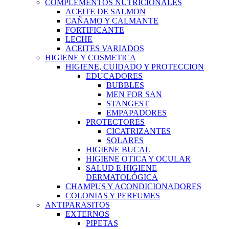
COMPLEMENTOS NUTRICIONALES
ACEITE DE SALMON
CAÑAMO Y CALMANTE
FORTIFICANTE
LECHE
ACEITES VARIADOS
HIGIENE Y COSMETICA
HIGIENE, CUIDADO Y PROTECCION
EDUCADORES
BUBBLES
MEN FOR SAN
STANGEST
EMPAPADORES
PROTECTORES
CICATRIZANTES
SOLARES
HIGIENE BUCAL
HIGIENE OTICA Y OCULAR
SALUD E HIGIENE
DERMATOLÓGICA
CHAMPUS Y ACONDICIONADORES
COLONIAS Y PERFUMES
ANTIPARASITOS
EXTERNOS
PIPETAS