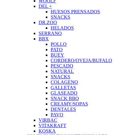
WOOLF
DEL +
HUESOS PRENSADOS
SNACKS
DR.ZOO
HELADOS
SERRANO
BBX
POLLO
PATO
BUEY
CORDERO/OVEJA/BUFALO
PESCADO
NATURAL
SNACKS
COLAGENO
GALLETAS
GLASEADO
SNACK BBQ
CREAMY/SOPAS
DENTALES
PAVO
VIRBAC
VITAKRAFT
KOSKA