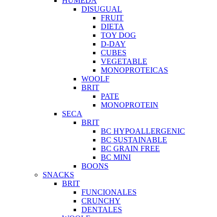
HUMEDA
DISUGUAL
FRUIT
DIETA
TOY DOG
D-DAY
CUBES
VEGETABLE
MONOPROTEICAS
WOOLF
BRIT
PATE
MONOPROTEIN
SECA
BRIT
BC HYPOALLERGENIC
BC SUSTAINABLE
BC GRAIN FREE
BC MINI
BOONS
SNACKS
BRIT
FUNCIONALES
CRUNCHY
DENTALES