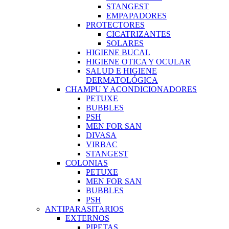
STANGEST
EMPAPADORES
PROTECTORES
CICATRIZANTES
SOLARES
HIGIENE BUCAL
HIGIENE OTICA Y OCULAR
SALUD E HIGIENE
DERMATOLÓGICA
CHAMPU Y ACONDICIONADORES
PETUXE
BUBBLES
PSH
MEN FOR SAN
DIVASA
VIRBAC
STANGEST
COLONIAS
PETUXE
MEN FOR SAN
BUBBLES
PSH
ANTIPARASITARIOS
EXTERNOS
PIPETAS