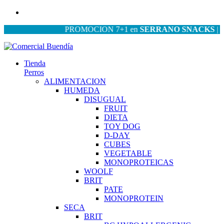
PROMOCION 7+1 en
SERRANO SNACKS
| PROM
Tienda
Perros
ALIMENTACION
HUMEDA
DISUGUAL
FRUIT
DIETA
TOY DOG
D-DAY
CUBES
VEGETABLE
MONOPROTEICAS
WOOLF
BRIT
PATE
MONOPROTEIN
SECA
BRIT