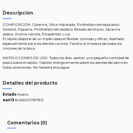
Descripción
COMPOSICIÓN: Glicerina, Sílica hidratada, Pirofosfato tetrapotásico,
Sorbitol, Papaína, Pirofosfato tetrasódico, Bióxido de titanio, Sacarina
sódica, Aroma vainilla, Excipientes, c.s.p.
El cepillo dispone de un triple cabezal flexible, cómodo y eficaz, diseñado
especialmente para los dientes caninos. Facilita la limpieza de todos los
rincones de la boca.
INSTRUCCIONES DE USO: Todos los días, aplicar una pequeña cantidad de
pasta sobre el cepillo. Cepillar enérgicamente sobre los dientes del perro en
todas direcciones. No necesita enjuague.
Detalles del producto
Estado
Nuevo
ean13
8436020787812
Comentarios (0)