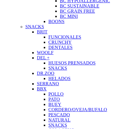
BC HYPOALLERGENIC
BC SUSTAINABLE
BC GRAIN FREE
BC MINI
BOONS
SNACKS
BRIT
FUNCIONALES
CRUNCHY
DENTALES
WOOLF
DEL +
HUESOS PRENSADOS
SNACKS
DR.ZOO
HELADOS
SERRANO
BBX
POLLO
PATO
BUEY
CORDERO/OVEJA/BUFALO
PESCADO
NATURAL
SNACKS