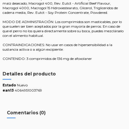
maíz desecado, Macrogol 400, Rev. Eutct - Artificial Beef Flavour,
Macrogol 4000, Macrogol 15 Hidroxiestearato, Glicerol, Trigliceridos de
cadena media, Rev. Eutct - Soy Protein Concentrate, Powdered.
MODO DE ADMINISTRACIÓN: Los comprimidos son masticables, por lo
que suelen ser bien aceptados por la gran mayoría de perros. En caso de
que el perro no los quiera directamente sobre su boca, puedes mezclárselo
con el alimento habitual.
CONTRAINDICACIONES: No usar en casos de hipersensibilidad a la
sustancia activa o a algún excipiente.
CONTENIDO: 3 comprimidos de 136 mg de afoxolaner
Detalles del producto
Estado
Nuevo
ean13
4064951003769
Comentarios (0)